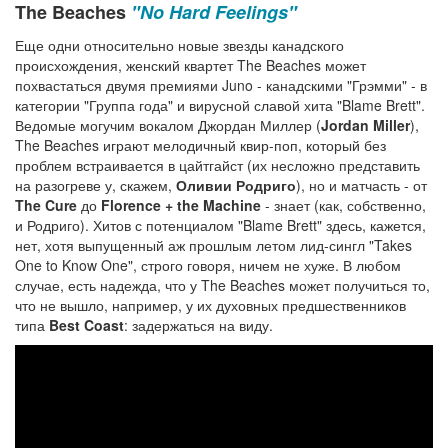
The Beaches
"No Hard Feelings"
Еще одни относительно новые звезды канадского
происхождения, женский квартет The Beaches может
похвастаться двумя премиями Juno - канадскими "Грэмми" - в
категории "Группа года" и вирусной славой хита "Blame Brett".
Ведомые могучим вокалом Джордан Миллер (
Jordan Miller
),
The Beaches играют мелодичный квир-поп, который без
проблем встраивается в цайтгайст (их несложно представить
на разогреве у, скажем,
Оливии Родриго
), но и матчасть - от
The Cure
до
Florence + the Machine
- знает (как, собственно,
и Родриго). Хитов с потенциалом "Blame Brett" здесь, кажется,
нет, хотя выпущенный аж прошлым летом лид-сингл "Takes
One to Know One", строго говоря, ничем не хуже. В любом
случае, есть надежда, что у The Beaches может получиться то,
что не вышло, например, у их духовных предшественников
типа
Best Coast
: задержаться на виду.