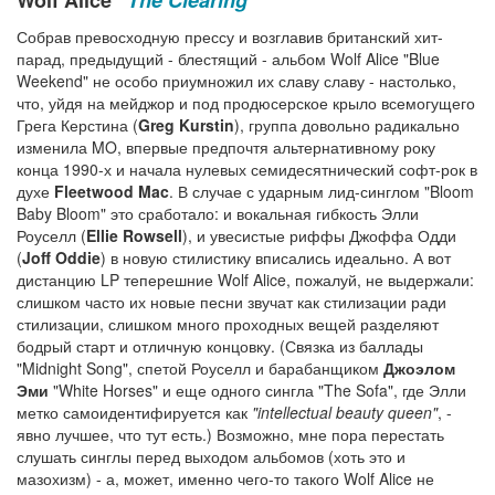
Wolf Alice
"The Clearing"
Собрав превосходную прессу и возглавив британский хит-
парад, предыдущий - блестящий - альбом Wolf Alice "Blue
Weekend" не особо приумножил их славу славу - настолько,
что, уйдя на мейджор и под продюсерское крыло всемогущего
Грега Керстина (
Greg Kurstin
), группа довольно радикально
изменила MO, впервые предпочтя альтернативному року
конца 1990-х и начала нулевых семидесятнический софт-рок в
духе
Fleetwood Mac
. В случае с ударным лид-синглом "Bloom
Baby Bloom" это сработало: и вокальная гибкость Элли
Роуселл (
Ellie Rowsell
), и увесистые риффы Джоффа Одди
(
Joff Oddie
) в новую стилистику вписались идеально. А вот
дистанцию LP теперешние Wolf Alice, пожалуй, не выдержали:
слишком часто их новые песни звучат как стилизации ради
стилизации, слишком много проходных вещей разделяют
бодрый старт и отличную концовку. (Связка из баллады
"Midnight Song", спетой Роуселл и барабанщиком
Джоэлом
Эми
"White Horses" и еще одного сингла "The Sofa", где Элли
метко самоидентифируется как
"intellectual beauty queen"
, -
явно лучшее, что тут есть.) Возможно, мне пора перестать
слушать синглы перед выходом альбомов (хоть это и
мазохизм) - а, может, именно чего-то такого Wolf Alice не