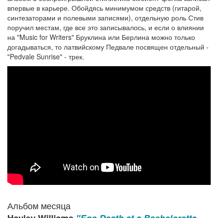
впервые в карьере. Обойдясь минимумом средств (гитарой,
синтезаторами и полевыми записями), отдельную роль Стив
поручил местам, где все это записывалось, и если о влиянии
на "Music for Writers" Бруклина или Берлина можно только
догадываться, то латвийскому Педвале посвящен отдельный -
"Pedvale Sunrise" - трек.
Альбом месяца
Hayley Williams
"Ego Death at a Bachelorette