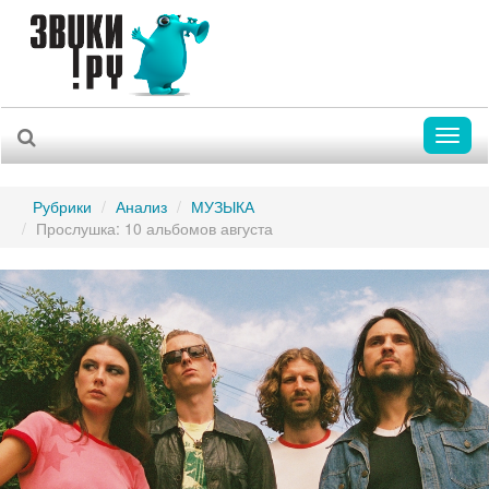
Toggl
naviga
Рубрики
Анализ
МУЗЫКА
Прослушка: 10 альбомов августа