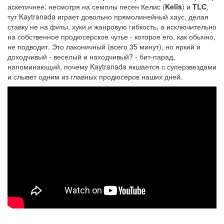
аскетичнее: несмотря на семплы песен Келис (
Kelis
) и
TLC
,
тут Kaytranada играет довольно прямолинейный хаус, делая
ставку не на фиты, хуки и жанровую гибкость, а исключительно
на собственное продюсерское чутье - которое его, как обычно,
не подводит. Это лаконичный (всего 35 минут), но яркий и
доходчивый - веселый и находчивый? - бит-парад,
напоминающий, почему Kaytranada якшается с суперзвездами
и слывет одним из главных продюсеров наших дней.