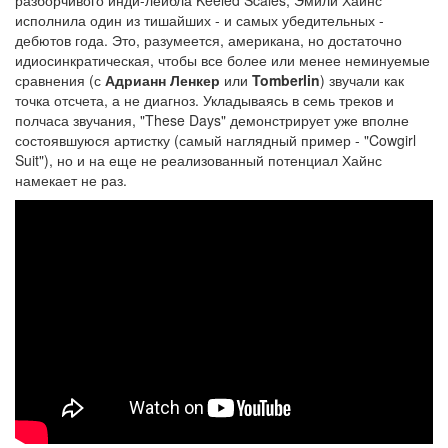
разборчивого инди-лейбла Keeled Scales, Эмили Хайнс
исполнила один из тишайших - и самых убедительных -
дебютов года. Это, разумеется, американа, но достаточно
идиосинкратическая, чтобы все более или менее неминуемые
сравнения (с
Адрианн Ленкер
или
Tomberlin
) звучали как
точка отсчета, а не диагноз. Укладываясь в семь треков и
полчаса звучания, "These Days" демонстрирует уже вполне
состоявшуюся артистку (самый наглядный пример - "Cowgirl
Suit"), но и на еще не реализованный потенциал Хайнс
намекает не раз.