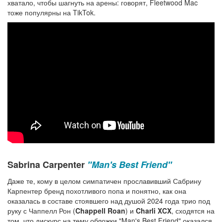
хватало, чтобы шагнуть на арены: говорят, Fleetwood Mac
тоже популярны на TikTok.
Sabrina Carpenter
"Man's Best Friend"
Даже те, кому в целом симпатичен прославивший Сабрину
Карпентер бренд похотливого попа и понятно, как она
оказалась в составе стоявшего над душой 2024 года трио под
руку с Чаппелл Рон (
Chappell Roan
) и
Charli XCX
, сходятся на
том, что дискурс на тему обложки "Man's Best Friend" оказался