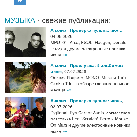
МУЗЫКА
- свежие публикации:
Анализ
-
Проверка пульса: июль
,
04.08.2026
MPU101, Arca, FSOL, Heogen, Donato
Dozzy и другие электронные новинки
июля
»»
Анализ
-
Прослушка: 8 альбомов
июня
,
07.07.2026
Оливия Родриго, MONO, Muse и Tara
Clerkin Trio - в обзоре главных новинок
месяца
»»
Анализ
-
Проверка пульса: июнь
,
02.07.2026
Digitonal, Pye Corner Audio, совместная
пластинка Lee "Scratch" Perry и Mouse
On Mars и другие электронные новинки
июня
»»