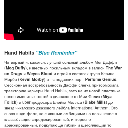
Hand Habits
"Blue Reminder"
Четвертый и, кажется, лучший сольный альбом Мег Даффи
(
Meg Duffy
), известных посильным вкладом в записи
The War
on Drugs
и
Weyes Blood
и игрой в составах групп Кевина
Морби (
Kevin Morby
) и - с недавних пор -
Perfume Genius
.
Сессионная востребованность Даффи слегка притормозила
траекторию карьеры Hand Habits, зато на их новой пластинке
полно именитых гостей в диапазоне от Мии Фолик (
Miya
Folick
) и uberпродюсера Блейка Миллса (
Blake Mills
) до
звезд чикагского джазового лейбла International Anthem. Это
снова инди-фолк, но с явными амбициями на повышение в
классе: ладно спродюсированный, интересно
аранжированный, подкупающе гибкий и щеголяющий то