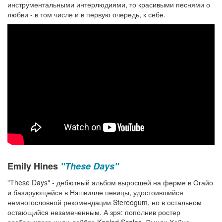
инструментальными интерлюдиями, то красивыми песнями о
любви - в том числе и в первую очередь, к себе.
Emily Hines
"These Days"
"These Days" - дебютный альбом выросшей на ферме в Огайо
и базирующейся в Нэшвилле певицы, удостоившийся
немногословной рекомендации Stereogum, но в остальном
остающийся незамеченным. А зря: пополнив ростер