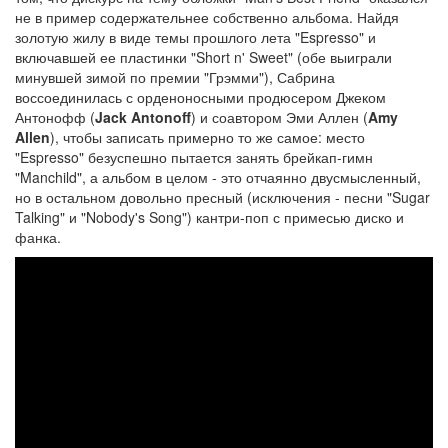
не в пример содержательнее собственно альбома. Найдя
золотую жилу в виде темы прошлого лета "Espresso" и
включавшей ее пластинки "Short n' Sweet" (обе выиграли
минувшей зимой по премии "Грэмми"), Сабрина
воссоединилась с орденоносными продюсером Джеком
Антонофф (
Jack Antonoff
) и соавтором Эми Аллен (
Amy
Allen
), чтобы записать примерно то же самое: место
"Espresso" безуспешно пытается занять брейкап-гимн
"Manchild", а альбом в целом - это отчаянно двусмысленный,
но в остальном довольно пресный (исключения - песни "Sugar
Talking" и "Nobody's Song") кантри-поп с примесью диско и
фанка.