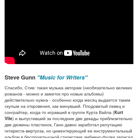
Steve Gunn
"Music for Writers"
Спасибо, Стив: такая музыка авторам (необязательно великих
романов - можно и заметок про новые альбомы)
действительно нужна - особенно когда месяц выдается таким
скупым на откровения, как минувший. Плодовитый певец и
сонграйтер, когда-то игравший в группе Курта Вайла (
Kurt
Vile
) и выпустивший за последние две декады приблизительно
две дюжины пластинок, Ганн давно заработал репутацию
гитариста-виртуоза, но цементирующий ее инструментальный
альбом в беспроигрышной стилистике эмбиент-фолка записал