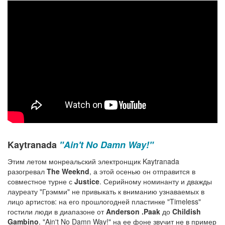
Kaytranada
"Ain't No Damn Way!"
Этим летом монреальский электронщик Kaytranada
разогревал
The Weeknd
, а этой осенью он отправится в
совместное турне с
Justice
. Серийному номинанту и дважды
лауреату "Грэмми" не привыкать к вниманию узнаваемых в
лицо артистов: на его прошлогодней пластинке "Timeless"
гостили люди в диапазоне от
Anderson .Paak
до
Childish
Gambino
. "Ain't No Damn Way!" на ее фоне звучит не в пример