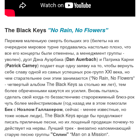
The Black Keys
"No Rain, No Flowers"
Пережив маленькую смерть больших эго (билеты на их
очередное мировое турне продавались настолько плохо, что
все его концерты были отменены, а менеджмент группы -
уволен), дуэт Дэна Ауэрбака (
Dan Auerbach
) и Патрика Карни
(
Patrick Carney
) подает еще одну заявку на то, чтобы вернуть
себе славу одной из самых успешных рок-групп XXI века, но
чем старательнее они этим занимаются ("No Rain, No Flowers"
- четвертый альбом The Black Keys за столько же лет), тем
более обреченными кажутся их усилия. Вновь пытаясь
сделать свой когда-то беззастенчиво старорежимный блюз-рок
чуть более мейнстримовым (год назад им в этом помогали
Бек
с
Ноэлом Галлахером
, сейчас - менее известные, но
тоже новые люди), The Black Keys вроде бы продолжают
писать приличные песни, но их лощеный продакшн почему-то
действует на нервы. Лучший трек - внезапно напоминающий
старую песню группы
"Сплин"
"Man on a Mission".