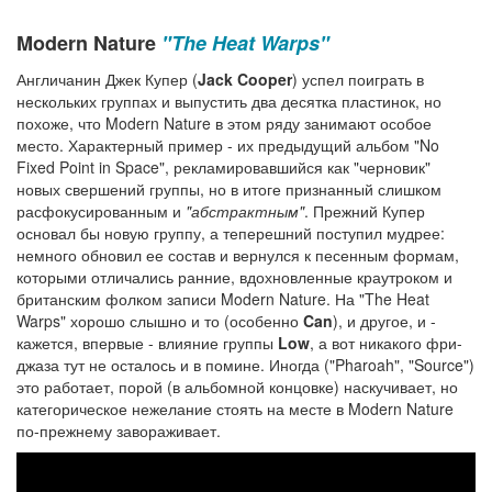
Modern Nature
"The Heat Warps"
Англичанин Джек Купер (
Jack Cooper
) успел поиграть в
нескольких группах и выпустить два десятка пластинок, но
похоже, что Modern Nature в этом ряду занимают особое
место. Характерный пример - их предыдущий альбом "No
Fixed Point in Space", рекламировавшийся как "черновик"
новых свершений группы, но в итоге признанный слишком
расфокусированным и
"абстрактным"
. Прежний Купер
основал бы новую группу, а теперешний поступил мудрее:
немного обновил ее состав и вернулся к песенным формам,
которыми отличались ранние, вдохновленные краутроком и
британским фолком записи Modern Nature. На "The Heat
Warps" хорошо слышно и то (особенно
Can
), и другое, и -
кажется, впервые - влияние группы
Low
, а вот никакого фри-
джаза тут не осталось и в помине. Иногда ("Pharoah", "Source")
это работает, порой (в альбомной концовке) наскучивает, но
категорическое нежелание стоять на месте в Modern Nature
по-прежнему завораживает.