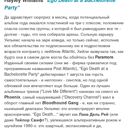
Party"
Да здравствует сюрприз: в месяц, когда потенциальный
альбом года оказался пластинкой на три с плюсом, положение
спасла солистка группы, к которой я был равнодушен все те -
долгие - годы, что она собирала арены. Сольную карьеру
Уильямс начала на заре ковида, но только сейчас, исполнив
все обязательства по подписанному ею в подростковом
возрасте контракту с лейблом Atlantic, Хейли зазвучала так, как
будто она в самом деле могла бы обойтись без
Paramore
.
Изданный своими силами (они же - фирма грамзаписи под
программным названием Post Atlantic), "Ego Death at a
Bachelorette Party" дебютировал 1 августа как горсть
самостоятельных - и неплохих - синглов, но под одной
обложкой они впечатляют еще больше. Один из лучших
альбомных треков ("Love Me Different") нанизан на семпл из
Phoenix
, самый нашумевший ("Discovery Channel") взял в
оборот главный хит
Bloodhound Gang
- и, как ни странно,
нынешний диапазон Уильямс это иллюстрирует вполне
красноречиво. "Ego Death..." звучит как
Лана Дель Рей
(или
даже
Тейлор Свифт
?), увлекшаяся альтернативным роком и
шугейзом 1990-х: это азартный, экспансивный и да,