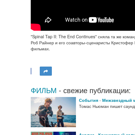
"Spinal Tap II: The End Continues" сняла та же ко
Роб Райнер и его соавторы-сценаристы Кристофер 
фильмах.
ФИЛЬМ
- свежие публикации:
События
-
Межзвездный 
Томас Ньюман пишет саунд
Анализ
-
Концертный зал