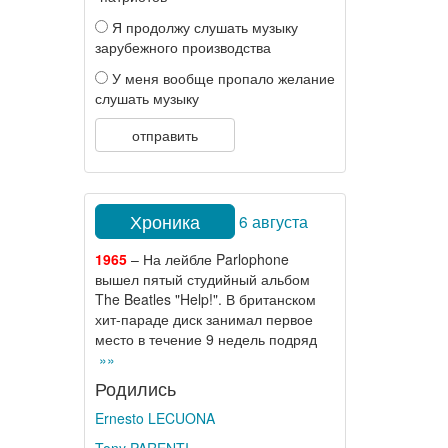
Я продолжу слушать музыку
зарубежного производства
У меня вообще пропало желание
слушать музыку
отправить
Хроника
6 августа
1965
– На лейбле Parlophone
вышел пятый студийный альбом
The Beatles "Help!". В британском
хит-параде диск занимал первое
место в течение 9 недель подряд
»»
Родились
Ernesto LECUONA