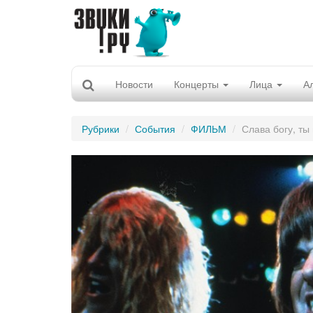
Новости
Концерты
Лица
А
Рубрики
События
ФИЛЬМ
Слава богу, ты