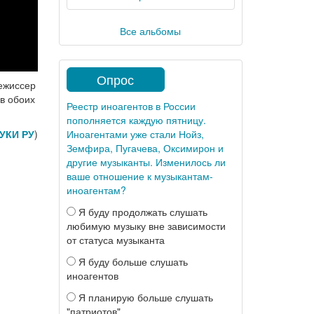
Все альбомы
Опрос
режиссер
в обоих
Реестр иноагентов в России
пополняется каждую пятницу.
Иноагентами уже стали Нойз,
УКИ РУ
)
Земфира, Пугачева, Оксимирон и
другие музыканты. Изменилось ли
ваше отношение к музыкантам-
иноагентам?
Я буду продолжать слушать
любимую музыку вне зависимости
от статуса музыканта
Я буду больше слушать
иноагентов
Я планирую больше слушать
"патриотов"