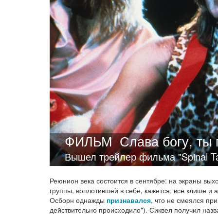
ФИЛЬМ
Слава богу, ты
Вышел трейлер фильма "Spinal Ta
Реюнион века состоится в сентябре: на экраны вых
группы, воплотившей в себе, кажется, все клише и
Осборн однажды
признавался
, что не смеялся пр
действительно происходило"). Сиквел получил назва