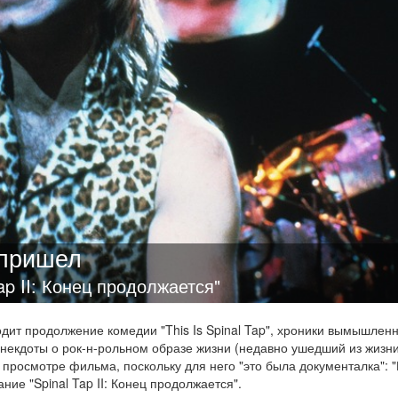
 пришел
p II: Конец продолжается"
одит продолжение комедии "This Is Spinal Tap", хроники вымышленн
 анекдоты о рок-н-рольном образе жизни (недавно ушедший из жизн
и просмотре фильма, поскольку для него "это была документалка": "
ние "Spinal Tap II: Конец продолжается".