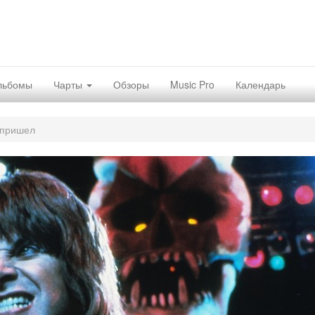
льбомы
Чарты
Обзоры
Music Pro
Календарь
 пришел