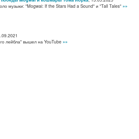
о музыки: "Mogwai: If the Stars Had a Sound" и "Tall Tales"
»»
.09.2021
ого лейбла" вышел на YouTube
»»