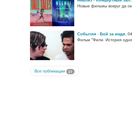
Новые фильмы вокруг да окол
События
-
Бой за инди
,
04
Фильм "Фили. История одн
Все публикации
21