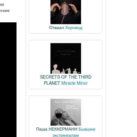
ом
еские
Отваал
Хоровод
SECRETS OF THE THIRD
PLANET
Miracle Minor
Паша НЕККЕРМАНН
Бывшим
экстремалам