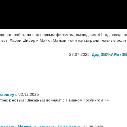
манда, что работала над первым фильмом, вышедшим 41 год назад: 
Гест, Харри Ширер и Майкл Маккин - они же сыграли главные роли 
27.07.2025,
Дед ЗВУКАРЬ
(
ЗВ
маршрут
,
02.12.2025
трек к новым "Звездным войнам" с Райаном Гослингом
»»
: победы Mogwai и кошмары Тома Йорка
,
13.05.2025