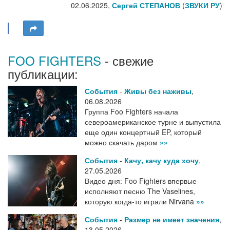
02.06.2025,
Сергей СТЕПАНОВ
(
ЗВУКИ РУ
)
FOO FIGHTERS
- свежие
публикации:
События
-
Живы без наживы
,
06.08.2026
Группа Foo Fighters начала
североамериканское турне и выпустила
еще один концертный EP, который
можно скачать даром
»»
События
-
Качу, качу куда хочу
,
27.05.2026
Видео дня: Foo Fighters впервые
исполняют песню The Vaselines,
которую когда-то играли Nirvana
»»
События
-
Размер не имеет значения
,
13.05.2026