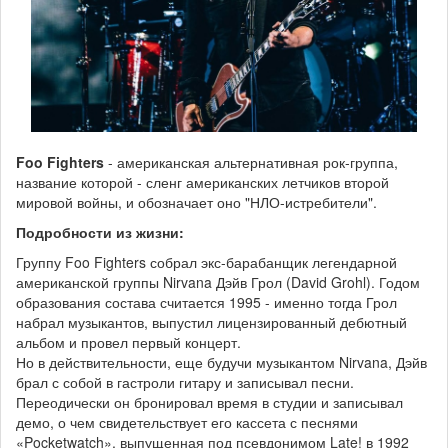
Foo Fighters
- американская альтернативная рок-группа,
название которой - сленг американских летчиков второй
мировой войны, и обозначает оно "НЛО-истребители".
Подробности из жизни:
Группу Foo Fighters собрал экс-барабанщик легендарной
американской группы Nirvana Дэйв Грол (David Grohl). Годом
образования состава считается 1995 - именно тогда Грол
набрал музыкантов, выпустил лицензированный дебютный
альбом и провел первый концерт.
Но в действительности, еще будучи музыкантом Nirvana, Дэйв
брал с собой в гастроли гитару и записывал песни.
Переодически он бронировал время в студии и записывал
демо, о чем свидетельствует его кассета с песнями
«Pocketwatch», выпущенная под псевдонимом Late! в 1992