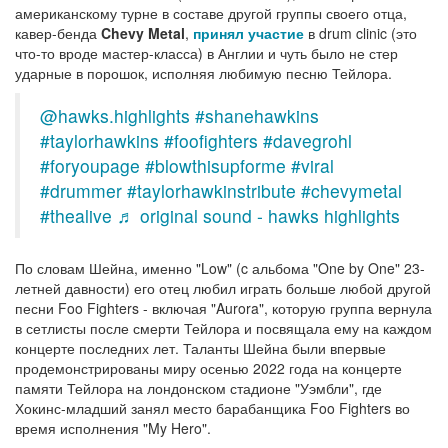
американскому турне в составе другой группы своего отца,
кавер-бенда
Chevy Metal
,
принял участие
в drum clinic (это
что-то вроде мастер-класса) в Англии и чуть было не стер
ударные в порошок, исполняя любимую песню Тейлора.
@hawks.highlights
#shanehawkins
#taylorhawkins
#foofighters
#davegrohl
#foryoupage
#blowthisupforme
#viral
#drummer
#taylorhawkinstribute
#chevymetal
#thealive
♬ original sound - hawks highlights
По словам Шейна, именно "Low" (c альбома "One by One" 23-
летней давности) его отец любил играть больше любой другой
песни Foo Fighters - включая "Aurora", которую группа вернула
в сетлисты после смерти Тейлора и посвящала ему на каждом
концерте последних лет. Таланты Шейна были впервые
продемонстрированы миру осенью 2022 года на концерте
памяти Тейлора на лондонском стадионе "Уэмбли", где
Хокинс-младший занял место барабанщика Foo Fighters во
время исполнения "My Hero".