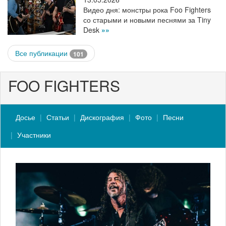
Видео дня: монстры рока Foo Fighters
со старыми и новыми песнями за Tiny
Desk
»»
Все публикации
101
FOO FIGHTERS
Досье
Статьи
Дискография
Фото
Песни
Участники