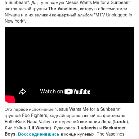
a Sunbeam". Да, ту же самую "Jesus Wants Me for a Sunbeam"
шотландской группы
The Vaselines
, которую обессмертили
Nirvana и и их великий концертный альбом "MTV Unplugged in
New York".
Это первое исполнение "Jesus Wants Me for a Sunbeam"
группой Foo Fighters, хедлайнерствовавшей на фестивале
BottleRock Napa Valley в интересной компании Лорд (
Lorde
),
Лил Уэйна (
Lil Wayne
), Лудакриса (
Ludacris
) и
Backstreet
Boys
.
Воссоединившись
в конце нулевых, The Vaselines