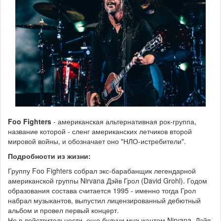
Foo Fighters
- американская альтернативная рок-группа,
название которой - сленг американских летчиков второй
мировой войны, и обозначает оно "НЛО-истребители".
Подробности из жизни:
Группу Foo Fighters собрал экс-барабанщик легендарной
американской группы Nirvana Дэйв Грол (David Grohl). Годом
образования состава считается 1995 - именно тогда Грол
набрал музыкантов, выпустил лицензированный дебютный
альбом и провел первый концерт.
Но в действительности, еще будучи музыкантом Nirvana, Дэйв