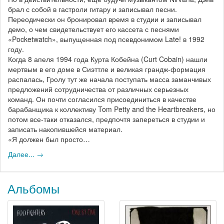
брал с собой в гастроли гитару и записывал песни.
Переодически он бронировал время в студии и записывал
демо, о чем свидетельствует его кассета с песнями
«Pocketwatch», выпущенная под псевдонимом Late! в 1992
году.
Когда 8 апеля 1994 года Курта Кобейна (Curt Cobain) нашли
мертвым в его доме в Сиэттле и великая грандж-формация
распалась, Гролу тут же начала поступать масса заманчивых
предложений сотрудничества от различных серьезных
команд. Он почти согласился присоединиться в качестве
барабанщика к коллективу Tom Petty and the Heartbreakers, но
потом все-таки отказался, предпочтя запереться в студии и
записать накопившейся материал.
«Я должен был просто…
Далее... →
Альбомы