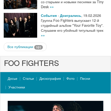
со старыми и новыми песнями за Tiny
Desk
»»
События
-
Доигрались
,
19.02.2026
Группа Foo Fighters выпускает 12-й
студийный альбом "Your Favorite Toy".
Слушаем его убойный титульный трек
»»
Все публикации
101
FOO FIGHTERS
Досье
Статьи
Дискография
Фото
Песни
Участники