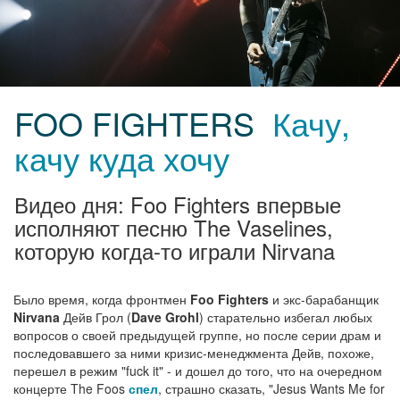
FOO FIGHTERS
Качу,
качу куда хочу
Видео дня: Foo Fighters впервые
исполняют песню The Vaselines,
которую когда-то играли Nirvana
Было время, когда фронтмен
Foo Fighters
и экс-барабанщик
Nirvana
Дейв Грол (
Dave Grohl
) старательно избегал любых
вопросов о своей предыдущей группе, но после серии драм и
последовавшего за ними кризис-менеджмента Дейв, похоже,
перешел в режим "fuck it" - и дошел до того, что на очередном
концерте The Foos
спел
, страшно сказать, "Jesus Wants Me for