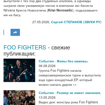
выпустили с тех пор два студийных альбома, а однажды
сыграли свою узнаваемую песню в компании экс-басиста
Nirvana Криста Новоселича (
Krist Novoselic
), подыгравшего
им на басу.
27.05.2026,
Сергей СТЕПАНОВ
(
ЗВУКИ РУ
)
FOO FIGHTERS
- свежие
публикации:
События
-
Живы без наживы
,
06.08.2026
Группа Foo Fighters начала
североамериканское турне и выпустила
еще один концертный EP, который
можно скачать даром
»»
События
-
Размер не имеет значения
,
13.05.2026
Видео дня: монстры рока Foo Fighters