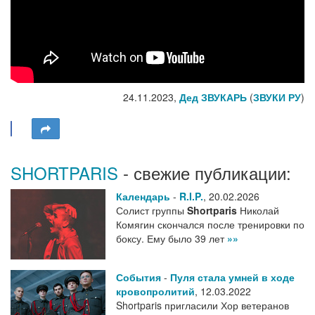
24.11.2023,
Дед ЗВУКАРЬ
(
ЗВУКИ РУ
)
SHORTPARIS
- свежие публикации:
Календарь
-
R.I.P.
,
20.02.2026
Солист группы
Shortparis
Николай
Комягин скончался после тренировки по
боксу. Ему было 39 лет
»»
События
-
Пуля стала умней в ходе
кровопролитий
,
12.03.2022
Shortparis пригласили Хор ветеранов