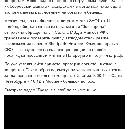
концертам. Новое видео построено вокруг темы "лихих 90-х" с
их бобровыми шапками, скандалами в магазинах из-за еды и
экстремальным расслоением на богатых и бедных.
Между тем, по сообщению телеграм-медиа SHOT от 11
ноября, общественники из организации "Зов народа"
отправили обращение в ФСБ, СК, МВД и Минюст РФ с
требованием проверить группу. Поводом стали резкие
высказывания солиста Shortparis Николая Комягина против
СВО — сразу после начала спецоперации он провёл
несанкционированный митинг в Петербурге и получил штраф.
По уже устоявшейся примете, проверки солиста - к отмене
концертов. Таким образом, смогут ли услышать новый трек на
запланированных сольных концертах Shortparis 30.11 в Санкт-
Петербурге и 10.12 в Москве - большой вопрос.
Смотрите видео "Гроздья гнева" по ссылке ниже.