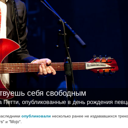
ствуешь себя свободным
 Петти, опубликованные в день рождения певц
 наследники
опубликовали
несколько ранее не издававшихся треко
" и "Mojo".