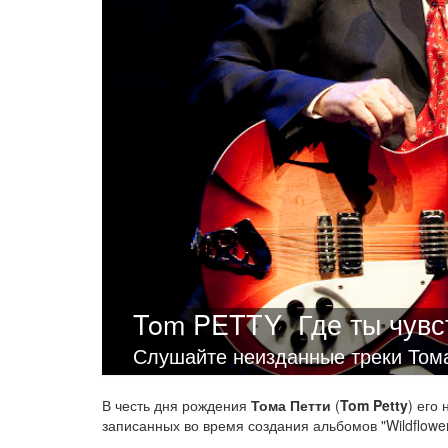
Tom PETTY
Где ты чув
Слушайте неизданные треки Тома
В честь дня рождения
Тома Петти
(
Tom Petty
) его
записанных во время создания альбомов "Wildflowers