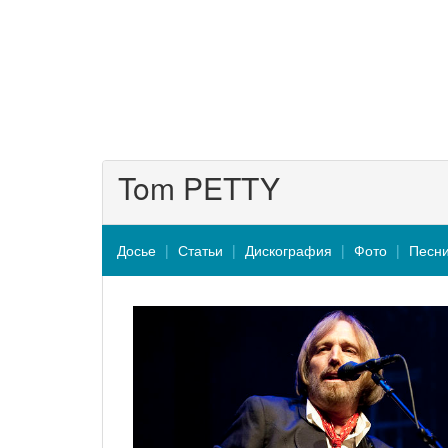
Tom PETTY
Досье
Статьи
Дискография
Фото
Песн