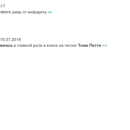
017
eakers умер от инфаркта
»»
15.07.2016
пкинса
в главной роли в клипе на песню
Тома Петти
»»