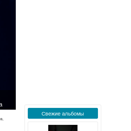
а
Свежие альбомы
в,