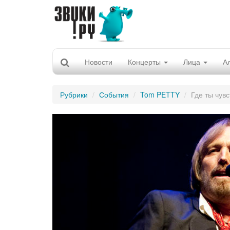
Новости
Концерты
Лица
А
Рубрики
События
Tom PETTY
Где ты чув