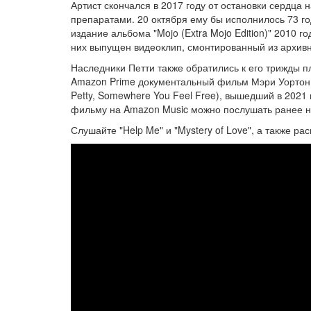
Артист скончался в 2017 году от остановки серд
препаратами. 20 октября ему бы исполнилось 73 го
издание альбома "Mojo (Extra Mojo Edition)" 2010 г
них выпущен видеоклип, смонтированный из архивны
Наследники Петти также обратились к его трижды п
Amazon Prime документальный фильм Мэри Уортон
Petty, Somewhere You Feel Free), вышедший в 202
фильму на Amazon Music можно послушать ранее не з
Слушайте "Help Me" и "Mystery of Love", а также р