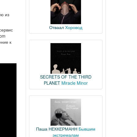
ую из
Отваал
Хоровод
сервис
Tom
ение к
SECRETS OF THE THIRD
PLANET
Miracle Minor
Паша НЕККЕРМАНН
Бывшим
экстремалам