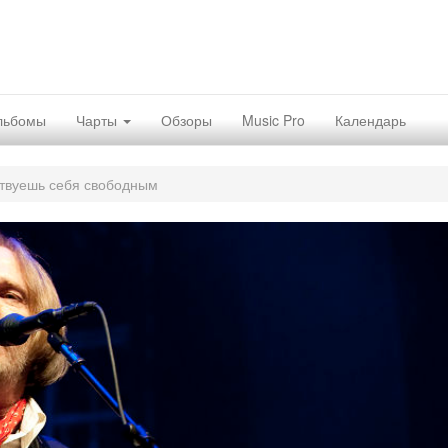
льбомы
Чарты
Обзоры
Music Pro
Календарь
ствуешь себя свободным