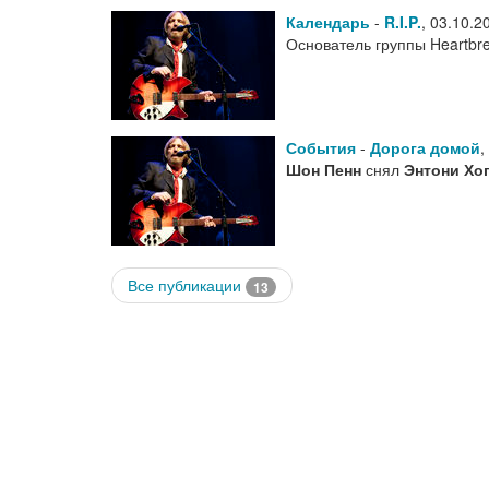
Календарь
-
R.I.P.
,
03.10.2
Основатель группы Heartbr
События
-
Дорога домой
,
Шон Пенн
снял
Энтони Хо
Все публикации
13