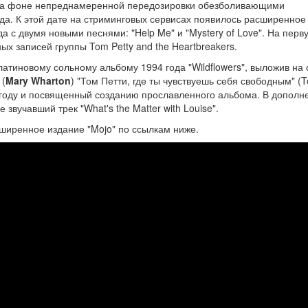
ца на фоне непреднамеренной передозировки обезболивающими
да. К этой дате на стриминговых сервисах появилось расширенное
ода с двумя новыми песнями: "Help Me" и "Mystery of Love". На перв
х записей группы Tom Petty and the Heartbreakers.
латиновому сольному альбому 1994 года "Wildflowers", выложив на 
 (
Mary Wharton
) "Том Петти, где ты чувствуешь себя свободным" (
1 году и посвященный созданию прославленного альбома. В дополн
вучавший трек "What's the Matter with Louise".
асширенное издание "Mojo" по ссылкам ниже.