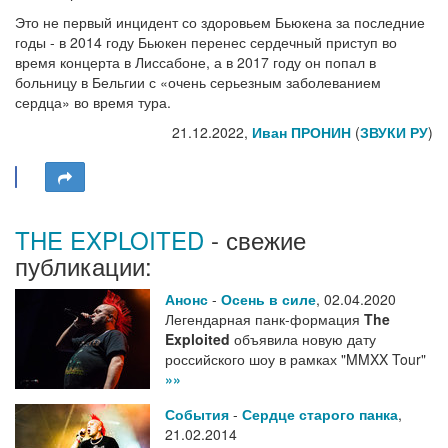
Это не первый инцидент со здоровьем Бьюкена за последние
годы - в 2014 году Бьюкен перенес сердечный приступ во
время концерта в Лиссабоне, а в 2017 году он попал в
больницу в Бельгии с «очень серьезным заболеванием
сердца» во время тура.
21.12.2022,
Иван ПРОНИН
(
ЗВУКИ РУ
)
THE EXPLOITED
- свежие
публикации:
Анонс
-
Осень в силе
,
02.04.2020
Легендарная панк-формация
The
Exploited
объявила новую дату
российского шоу в рамках "MMXX Tour"
»»
События
-
Сердце старого панка
,
21.02.2014