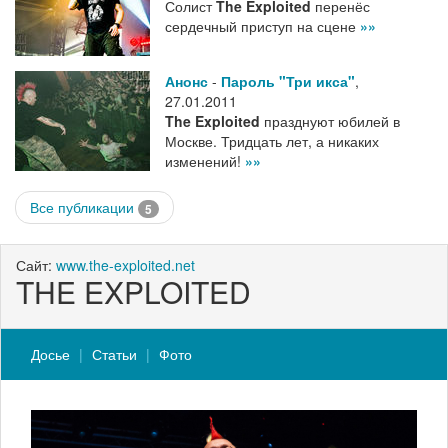
Солист
The Exploited
перенёс
сердечный приступ на сцене
»»
Анонс
-
Пароль "Три икса"
,
27.01.2011
The Exploited
празднуют юбилей в
Москве. Тридцать лет, а никаких
изменений!
»»
Все публикации
5
Сайт:
www.the-exploited.net
THE EXPLOITED
Досье
Статьи
Фото