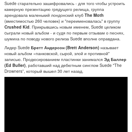
Suede старательно зашифровались - для того чтобы устроить
камерную презентацию грядущего релища, группа
арендовала маленький лондонский клуб
The Moth
(вместимостью 260 человек) и "переименовалась" в группу
Crushed Kid
. Прикрывшись новым именем, Suede целиком
cыграли новый альбом - и судя по первым отзывам о песнях,
шумиха по поводу нового релиза Suede вполне оправдана.
Лидер Suede
Бретт Андерсон (Brett Anderson)
называет
новый альбом «панковской, сырой, злой и противной"
записью. Продюсированием пластинки занимался
Эд Баллер
(Ed Buller)
, работавший над дебютным синглом Suede "The
Drowners”, который вышел 30 лет назад.