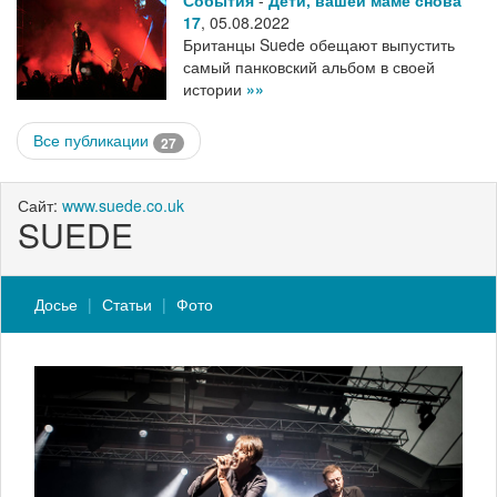
События
-
Дети, вашей маме снова
17
,
05.08.2022
Британцы Suede обещают выпустить
самый панковский альбом в своей
истории
»»
Все публикации
27
Сайт:
www.suede.co.uk
SUEDE
Досье
Статьи
Фото