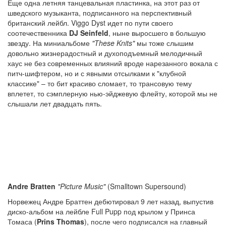
Еще одна летняя танцевальная пластинка, на этот раз от
шведского музыканта, подписанного на перспективный
британский лейбл. Viggo Dyst идет по пути своего
соотечественника
DJ Seinfeld
, ныне выросшего в большую
звезду. На миниальбоме
"These Knits"
мы тоже слышим
довольно жизнерадостный и духоподъемный мелодичный
хаус не без современных влияний вроде нарезанного вокала с
питч-шифтером, но и с явными отсылками к "клубной
классике" – то бит красиво сломает, то трансовую тему
вплетет, то сэмплерную нью-эйджевую флейту, которой мы не
слышали лет двадцать пять.
Andre Bratten
"Picture Music"
(Smalltown Supersound)
Норвежец Андре Браттен дебютировал 9 лет назад, выпустив
диско-альбом на лейбле Full Pupp под крылом у Принса
Томаса (
Prins Thomas
), после чего подписался на главный