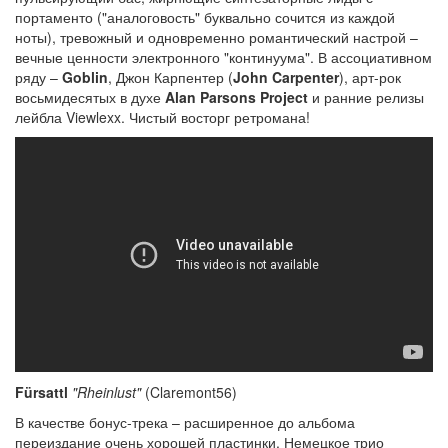
портаменто ("аналоговость" буквально сочится из каждой
ноты), тревожный и одновременно романтический настрой –
вечные ценности электронного "континуума". В ассоциативном
ряду –
Goblin
, Джон Карпентер (
John Carpenter
), арт-рок
восьмидесятых в духе
Alan Parsons Project
и ранние релизы
лейбла Viewlexx. Чистый восторг ретромана!
Fürsattl
"Rheinlust"
(Claremont56)
В качестве бонус-трека – расширенное до альбома
переиздание очень хорошей пластинки. Немецкое трио