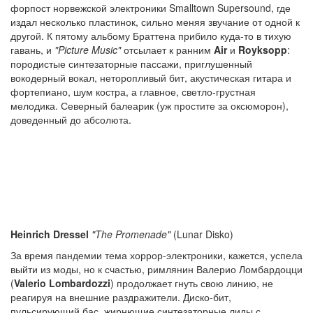
форпост норвежской электроники Smalltown Supersound, где
издал несколько пластинок, сильно меняя звучание от одной к
другой. К пятому альбому Браттена прибило куда-то в тихую
гавань, и
"Picture Music"
отсылает к ранним
Air
и
Royksopp
:
породистые синтезаторные пассажи, приглушенный
вокодерный вокал, неторопливый бит, акустическая гитара и
фортепиано, шум костра, а главное, светло-грустная
мелодика. Северный балеарик (уж простите за оксюморон),
доведенный до абсолюта.
Heinrich Dressel
"The Promenade"
(Lunar Disko)
За время пандемии тема хоррор-электроники, кажется, успела
выйти из моды, но к счастью, римлянин Валерио Ломбардоцци
(
Valerio Lombardozzi
) продолжает гнуть свою линию, не
реагируя на внешние раздражители. Диско-бит,
пульсирующий бас, жирнющие синтезаторные лиды с