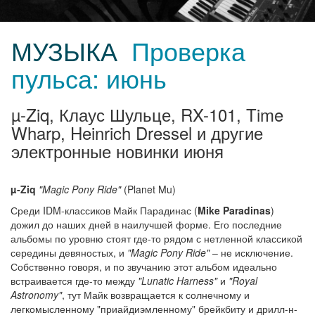
МУЗЫКА
Проверка
пульса: июнь
µ-Ziq, Клаус Шульце, RX-101, Time
Wharp, Heinrich Dressel и другие
электронные новинки июня
µ-Ziq
"Magic Pony Ride"
(Planet Mu)
Среди IDM-классиков Майк Парадинас (
Mike Paradinas
)
дожил до наших дней в наилучшей форме. Его последние
альбомы по уровню стоят где-то рядом с нетленной классикой
середины девяностых, и
"Magic Pony Ride"
– не исключение.
Собственно говоря, и по звучанию этот альбом идеально
встраивается где-то между
"Lunatic Harness"
и
"Royal
Astronomy"
, тут Майк возвращается к солнечному и
легкомысленному "приайдиэмленному" брейкбиту и дрилл-н-