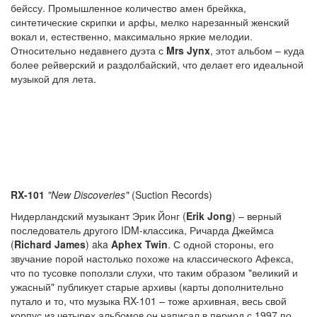
бейссу. Промышленное количество амен брейкка,
синтетические скрипки и арфы, мелко нарезанный женский
вокал и, естественно, максимально яркие мелодии.
Относительно недавнего дуэта с
Mrs Jynx
, этот альбом – куда
более рейверский и раздолбайский, что делает его идеальной
музыкой для лета.
RX-101
"New Discoveries"
(Suction Records)
Нидерландский музыкант Эрик Йонг (
Erik Jong
) – верный
последователь другого IDM-классика, Ричарда Джеймса
(
Richard James
) aka
Aphex Twin
. С одной стороны, его
звучание порой настолько похоже на классического Афекса,
что по тусовке поползли слухи, что таким образом "великий и
ужасный" публикует старые архивы (карты дополнительно
путало и то, что музыка RX-101 – тоже архивная, весь свой
корпус из четырех альбомов он написал в период с 1997 по