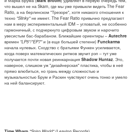
и Марка Брума (
Mark Broom
) удивляет в первую очередь тем,
что вышел не на Skam, где мы уже привыкли видеть The Fear
Ratio, а на берлинском "Трезоре", хотя никакого отношения к
техно
"Slinky"
не имеет. The Fear Ratio привычно предлагают
нам в меру экспериментальный IDM – угловатый, не особенно
гармоничный, с подчеркнуто цифровым звуком и нарочито
увесистым бас-барабаном. Ближайшие ориентиры –
Autechre
времен
"LP5"/"EP7"
и (в еще большей степени)
Funckarma
начала нулевых. Сходство с братьями Функен усиливается,
когда поверх математических ритмов звучит рэп – тут уже
получается почти новая реинкарнация
Shadow Huntaz
. Это,
наверное, слишком уж "дизайнерская" пластика, чтобы в неё
прямо влюбиться, но грань между сложностью и
музыкальностью Брум и Раскин чувствуют очень тонко и умело
на ней балансируют.
Time Wharp
"Spiro World"
(Leaving Records)