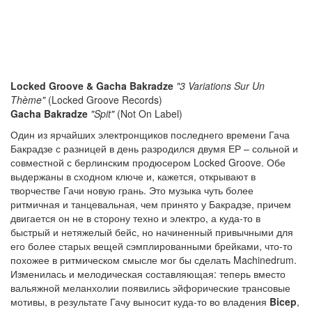
Locked Groove & Gacha Bakradze
"3 Variations Sur Un
Thème"
(Locked Groove Records)
Gacha Bakradze
"Spit"
(Not On Label)
Один из ярчайших электронщиков последнего времени Гача
Бакрадзе с разницей в день разродился двумя ЕР – сольной и
совместной с берлинским продюсером Locked Groove. Обе
выдержаны в сходном ключе и, кажется, открывают в
творчестве Гачи новую грань. Это музыка чуть более
ритмичная и танцевальная, чем принято у Бакрадзе, причем
двигается он не в сторону техно и электро, а куда-то в
быстрый и нетяжелый бейс, но начиненный привычными для
его более старых вещей сэмплированными брейками, что-то
похожее в ритмическом смысле мог бы сделать Machinedrum.
Изменилась и мелодическая составляющая: теперь вместо
вальяжной меланхолии появились эйфорические трансовые
мотивы, в результате Гачу выносит куда-то во владения
Bicep
,