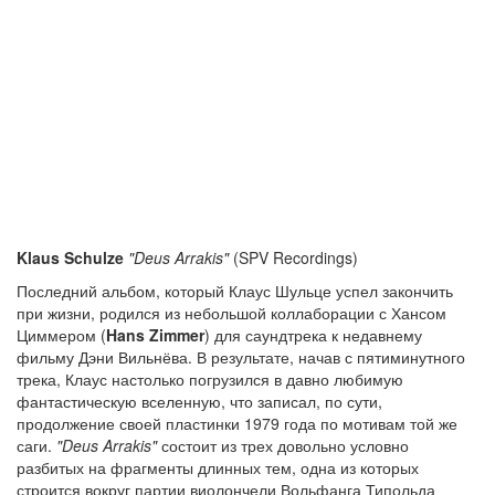
Klaus Schulze
"Deus Arrakis"
(SPV Recordings)
Последний альбом, который Клаус Шульце успел закончить
при жизни, родился из небольшой коллаборации с Хансом
Циммером (
Hans Zimmer
) для саундтрека к недавнему
фильму Дэни Вильнёва. В результате, начав с пятиминутного
трека, Клаус настолько погрузился в давно любимую
фантастическую вселенную, что записал, по сути,
продолжение своей пластинки 1979 года по мотивам той же
саги.
"Deus Arrakis"
состоит из трех довольно условно
разбитых на фрагменты длинных тем, одна из которых
строится вокруг партии виолончели Вольфанга Типольда