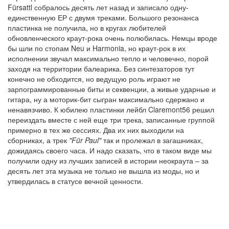
Fürsattl собралось десять лет назад и записало одну-
единственную ЕР с двумя треками. Большого резонанса
пластинка не получила, но в кругах любителей
обновленческого краут-рока очень полюбилась. Немцы вроде
бы шли по стопам Neu и Harmonia, но краут-рок в их
исполнении звучал максимально тепло и человечно, порой
заходя на территории балеарика. Без синтезаторов тут
конечно не обходится, но ведущую роль играют не
зарпограммированные биты и секвенции, а живые ударные и
гитара, ну а моторик-бит сыгран максимально сдержано и
ненавязчиво. К юбилею пластинки лейбл Claremont56 решил
переиздать вместе с ней еще три трека, записанные группой
примерно в тех же сессиях. Два их них выходили на
сборниках, а трек
"Für Paul"
так и пролежал в загашниках,
дожидаясь своего часа. И надо сказать, что в таком виде мы
получили одну из лучших записей в истории неокраута – за
десять лет эта музыка не только не вышла из моды, но и
утвердилась в статусе вечной ценности.