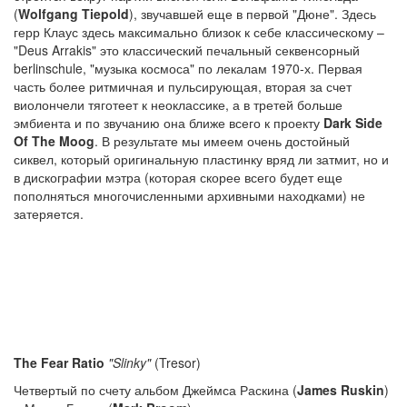
(
Wolfgang Tiepold
), звучавшей еще в первой "Дюне". Здесь
герр Клаус здесь максимально близок к себе классическому –
"Deus Arrakis" это классический печальный секвенсорный
berlinschule, "музыка космоса" по лекалам 1970-х. Первая
часть более ритмичная и пульсирующая, вторая за счет
виолончели тяготеет к неоклассике, а в третей больше
эмбиента и по звучанию она ближе всего к проекту
Dark Side
Of The Moog
. В результате мы имеем очень достойный
сиквел, который оригинальную пластинку вряд ли затмит, но и
в дискографии мэтра (которая скорее всего будет еще
пополняться многочисленными архивными находками) не
затеряется.
The Fear Ratio
"Slinky"
(Tresor)
Четвертый по счету альбом Джеймса Раскина (
James Ruskin
)