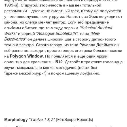
1999-й). С другой, вторичность в наш век тотальной
ретромании – далеко не смертный грех, к тому же получается
у него явно лучше, чем у других. На этот раз Эрик не уходит от
канона, но слегка меняет вектор. Если его предыдущие
альбомы обитали где-то между первым
"Selected Ambient
Works"
и серией
"Analogue Bubblebath"
, то на
"New
Discoveries"
он делает широкий шаг в сторону детройтского
техно и электро. Строго говоря, из тени Ричарда Джеймса он
всё равно не выходит, просто теперь его треки больше похожи
на
Polygon Window
. Но появляется и еще один яркий
ориентир для сравнения –
B12
. Детройт в трактовке голландца
звучит максимально мягко, мелодично (почти без
"дрексианской хмури") и по-домашнему лоуфайно.
Morphology
"Twelve 1 & 2"
(FireScope Records)