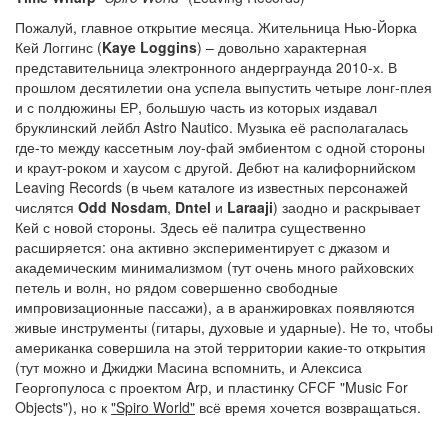
Пожалуй, главное открытие месяца. Жительница Нью-Йорка
Кей Логгинс (
Kaye Loggins
) – довольно характерная
представительница электронного андерграунда 2010-х. В
прошлом десятилетии она успела выпустить четыре лонг-плея
и с полдюжины ЕР, большую часть из которых издавал
бруклинский лейбл Astro Nautico. Музыка её располагалась
где-то между кассетным лоу-фай эмбиентом с одной стороны
и краут-роком и хаусом с другой. Дебют на калифорнийском
Leaving Records (в чьем каталоге из известных персонажей
числятся
Odd Nosdam
,
Dntel
и
Laraaji
) заодно и раскрывает
Кей с новой стороны. Здесь её палитра существенно
расширяется: она активно экспериментирует с джазом и
академическим минимализмом (тут очень много райховских
петель и волн, но рядом совершенно свободные
импровизационные пассажи), а в аранжировках появляются
живые инструменты (гитары, духовые и ударные). Не то, чтобы
американка совершила на этой территории какие-то открытия
(тут можно и Джиджи Масина вспомнить, и Алексиса
Георгопулоса с проектом Arp, и пластинку CFCF "Music For
Objects"), но к
"Spiro World"
всё время хочется возвращаться.