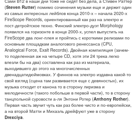
Сами B12 в наши дни тоже не сидят без дела, а Стивен Раттер
(
Steven Rutter
) помимо сочинения музыки еще и держит один
из самых интересных лейблов конца 2010-х – начала 2020-х
FireScope Records, ориентированный как раз на электро и
пост-детройтское техно. Финский электро-дуэт Morphology
появился на горизонте в конце 2000-х, успел выпустить на
FireScope два лонг-плея и пройтись с короткими релизами по
основным площадкам аналогового ренессанса (CPU,
Analogical Force, Exalt Records). Двойная компиляция (зачем-
то поделенная аж на четыре CD, хотя эти 24 трека легко
влезли бы на два) составлена как раз из материала,
выходившего до этого на многочисленных
двенадцатидюймовках. У финнов на электро издавна какой-то
свой взгляд (сцена там развивается еще с девяностых), их
музыка отходит от канона то в сторону лиризма и
мелодичности (такого побольше в первой части), то в сторону
танцпольной суровости а-ля Энтони Ротер (
Anthony Rother
).
Первая часть звучит чуть как раз более чисто и по-европейски,
а на второй Матти и Михаэль дрейфуют уже в сторону
Drexciya
.