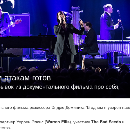
 атакам готов
рывок из документального фильма про себя,
ального фильма режиссера Эндрю Доминика "В одном я уверен нав
 партнер Уоррен Эллис (
Warren Ellis
), участник
The Bad Seeds
и
ества.