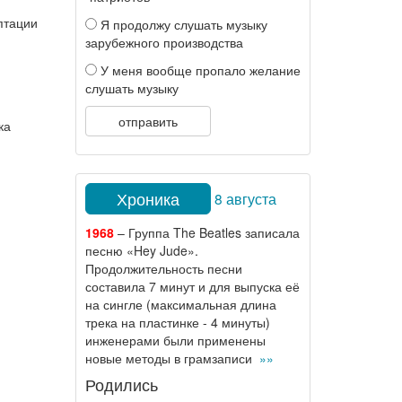
птации
Я продолжу слушать музыку
зарубежного производства
У меня вообще пропало желание
слушать музыку
отправить
ка
Хроника
8 августа
1968
– Группа The Beatles записала
песню «Hey Jude».
Продолжительность песни
составила 7 минут и для выпуска её
на сингле (максимальная длина
трека на пластинке - 4 минуты)
инженерами были применены
новые методы в грамзаписи
»»
Родились