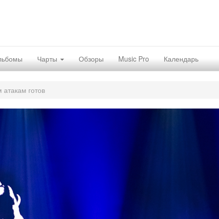
льбомы
Чарты
Обзоры
Music Pro
Календарь
 атакам готов