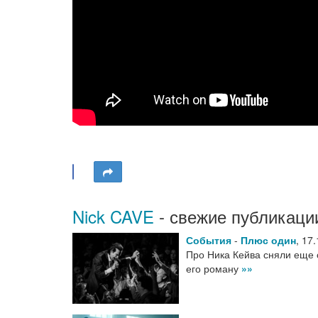
Nick CAVE
- свежие публикаци
События
-
Плюс один
,
17.
Про Ника Кейва сняли еще 
его роману
»»