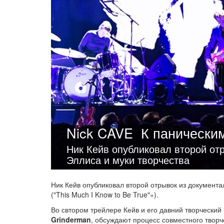
Nick CAVE
К паническим
Ник Кейв опубликовал второй от
Эллиса и муки творчества
Ник Кейв опубликовал второй отрывок из документ
("This Much I Know to Be True"»).
Во свтором трейлере Кейв и его давний творческий
Grinderman
, обсуждают процесс совместного творч