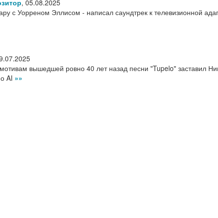
озитор
,
05.08.2025
пару с Уорреном Эллисом - написал саундтрек к телевизионной ада
9.07.2025
мотивам вышедшей ровно 40 лет назад песни "Tupelo" заставил Ни
 о AI
»»