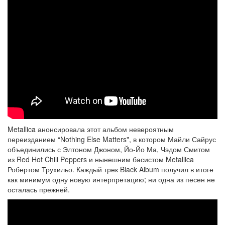
Metallica анонсировала этот альбом невероятным
переизданием “Nothing Else Matters", в котором Майли Сайрус
объединились с Элтоном Джоном, Йо-Йо Ма, Чэдом Смитом
из Red Hot Chili Peppers и нынешним басистом Metallica
Робертом Трухильо. Каждый трек Black Album получил в итоге
как минимум одну новую интерпретацию; ни одна из песен не
осталась прежней.