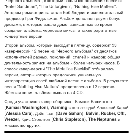
"Черного альбома", в который вошли канонические боевики
"Enter Sandman", "The Unforgiven", "Nothing Else Matters".
Автором ремастеринга стали Боб Людвиг и исполнительный
продюсер Грег Фидельман. Альбом дополнен двумя бонус-
дисками, в которые вошли демо, записанные во время
создания альбома, черновые миксы, а также раритетные
концертные версии.
Второй альбом, который выходит в пятницу, содержит 53
кавер-версий 12 песен из "Черного альбома" от десятков
исполнителей разных, поколений, стилей и жанров; общая
длительность записи на альбоме - более четырех часов. В
список кавер-версий "The Metallica Blacklist" отбирались
версии, авторы которых предложили уникальную
интерпретацию своей любимой песни с альбома. В результате
песня "Nothing Else Matters" представлена в 12 версиях.
Жёсткая копия альбома вышла на 4 CD.
Среди участников кавер-сборника - Камаси Вашингтон
(
Kamasi Washington
),
Warning
с поп-звездой Алессией Карой
(
Alessia Cara
), Дэйв Гаан (
Dave Gahan
),
Balvin, Rucker, Off!,
Weezer
, Крис Степлтон (
Chris Stapleton
),
The Neptunes
и
множество других.