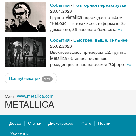
События
-
Повторная перезагрузка
,
28.04.2026
Группа Metallica переиздает альбом
"ReLoad" - в том числе, в формате 25-
дискового, 28-часового бокс-сета
»»
События
-
Быстрее, выше, сильнее
,
25.02.2026
Вдохновившись примером U2, группа
Metallica объявила осеннюю
резиденцию в лас-вегасской "Сфере"
»»
Все публикации
179
Сайт:
www.metallica.com
METALLICA
Досье
Статьи
Дискография
Фото
Песни
Участники