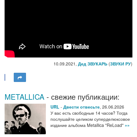
10.09.2021,
Дед ЗВУКАРЬ
(
ЗВУКИ РУ
)
METALLICA
- свежие публикации:
URL
-
Двести отвесьте
,
26.06.2026
У вас есть свободные 14 часов? Тогда
послушайте целиком суперделюксовое
издание альбома Metallica "ReLoad"
»»