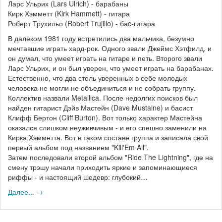
Ларс Ульрих (Lars Ulrich) - барабаны
Кирк Хэмметт (Kirk Hammett) - гитара
Роберт Трухильо (Robert Trujillo) - баc-гитара
В далеком 1981 году встретились два мальчика, безумно
мечтавшие играть хард-рок. Одного звали Джеймс Хэтфилд, и
он думал, что умеет играть на гитаре и петь. Второго звали
Ларс Ульрих, и он был уверен, что умеет играть на барабанах.
Естественно, что два столь уверенных в себе молодых
человека не могли не объединиться и не собрать группу.
Коллектив назвали Metallica. После недолгих поисков был
найден гитарист Дэйв Мастейн (Dave Mustaine) и басист
Клифф Бертон (Cliff Burton). Вот только характер Мастейна
оказался слишком неуживчивым - и его спешно заменили на
Кирка Хэмметта. Вот в таком составе группа и записала свой
первый альбом под названием "Kill'Em All".
Затем последовали второй альбом "Ride The Lightning", где на
смену трэшу начали приходить яркие и запоминающиеся
риффы - и настоящий шедевр: глубокий…
Далее... →