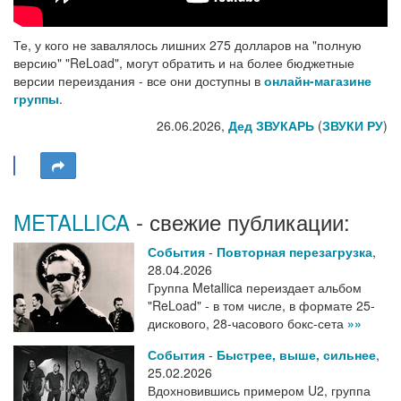
Те, у кого не завалялось лишних 275 долларов на "полную
версию" "ReLoad", могут обратить и на более бюджетные
версии переиздания - все они доступны в
онлайн-магазине
группы
.
26.06.2026,
Дед ЗВУКАРЬ
(
ЗВУКИ РУ
)
METALLICA
- свежие публикации:
События
-
Повторная перезагрузка
,
28.04.2026
Группа Metallica переиздает альбом
"ReLoad" - в том числе, в формате 25-
дискового, 28-часового бокс-сета
»»
События
-
Быстрее, выше, сильнее
,
25.02.2026
Вдохновившись примером U2, группа