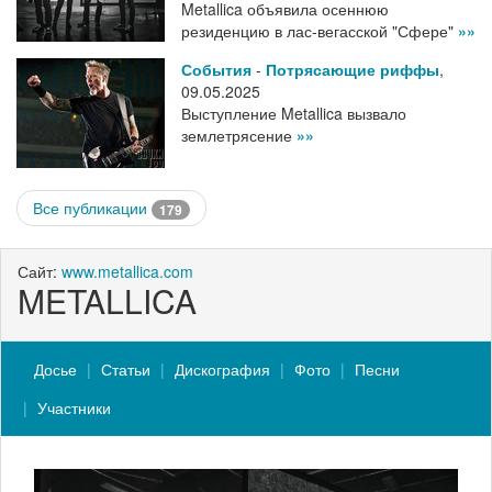
Metallica объявила осеннюю
резиденцию в лас-вегасской "Сфере"
»»
События
-
Потрясающие риффы
,
09.05.2025
Выступление Metallica вызвало
землетрясение
»»
Все публикации
179
Сайт:
www.metallica.com
METALLICA
Досье
Статьи
Дискография
Фото
Песни
Участники