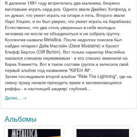
В далеком 1981 году встретились два мальчика, безумно
мечтавшие играть хард-рок. Одного звали Джеймс Хэтфилд, и
он думал, что умеет играть на гитаре и петь. Второго звали
Ларс Ульрих, и он был уверен, что умеет играть на барабанах.
Естественно, что два столь уверенных в себе молодых
человека не могли не объединиться и не собрать группу.
Коллектив назвали Metallica. После недолгих поисков был
найден гитарист Дэйв Мастейн (Dave Mustaine) и басист
Клифф Бертон (Cliff Burton). Вот только характер Мастейна
оказался слишком неуживчивым - и его спешно заменили на
Кирка Хэмметта. Вот в таком составе группа и записала свой
первый альбом под названием "Kill'Em All".
Затем последовали второй альбом "Ride The Lightning", где на
смену трэшу начали приходить яркие и запоминающиеся
риффы - и настоящий шедевр: глубокий…
Далее... →
Альбомы