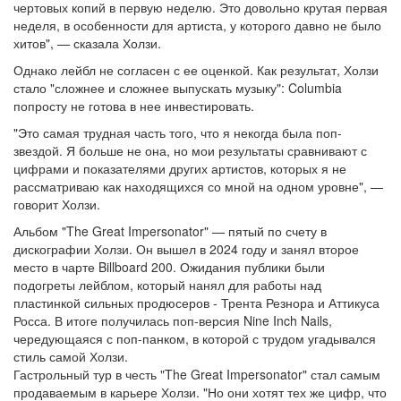
чертовых копий в первую неделю. Это довольно крутая первая
неделя, в особенности для артиста, у которого давно не было
хитов", — сказала Холзи.
Однако лейбл не согласен с ее оценкой. Как результат, Холзи
стало "сложнее и сложнее выпускать музыку": Columbia
попросту не готова в нее инвестировать.
"Это самая трудная часть того, что я некогда была поп-
звездой. Я больше не она, но мои результаты сравнивают с
цифрами и показателями других артистов, которых я не
рассматриваю как находящихся со мной на одном уровне", —
говорит Холзи.
Альбом "The Great Impersonator" — пятый по счету в
дискографии Холзи. Он вышел в 2024 году и занял второе
место в чарте Billboard 200. Ожидания публики были
подогреты лейблом, который нанял для работы над
пластинкой сильных продюсеров - Трента Резнора и Аттикуса
Росса. В итоге получилась поп-версия Nine Inch Nails,
чередующаяся с поп-панком, в которой с трудом угадывался
стиль самой Холзи.
Гастрольный тур в честь "The Great Impersonator" стал самым
продаваемым в карьере Холзи. "Но они хотят тех же цифр, что