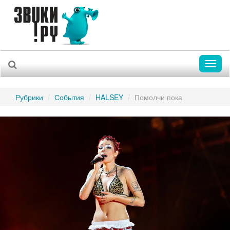
Toggl
naviga
Рубрики
События
HALSEY
Помолчи пока