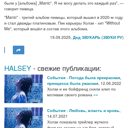
были у [альбома] „Manic“. Я не могу делать это каждый раз", —
говорит певица.
"Manic" - третий альбом певицы, который вышел в 2020-м году
и стал дважды платиновым. Пик карьеры Холзи - хит "Without
Me", который вошёл в состав этого альбома.
19.09.2025,
Дед ЗВУКАРЬ
(
ЗВУКИ РУ
)
HALSEY
- свежие публикации:
События
-
Погода была прекрасная,
принцесса была ужасная
,
12.06.2022
Холзи и ее бойфренд сняли клип по
мотивам своего романа
»»
События
-
Любовь, власть и кровь
,
14.07.2021
Холзи показала трейлер жуткого
фильма-сказки на альбом, который