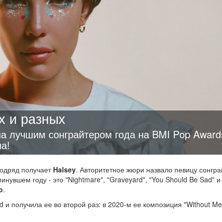
х и разных
на лучшим сонграйтером года на BMI Pop Award
а!
подряд получает
Halsey
. Авторитетное жюри назвало певицу сонгр
инувшем году - это "Nightmare", "Graveyard", "You Should Be Sad" и
o
.
и получила ее во второй раз: в 2020-м ее композиция "Without M