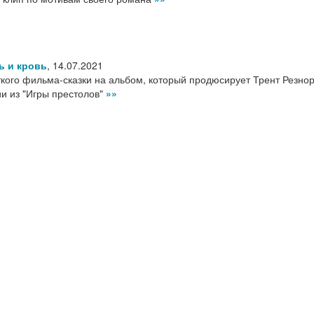
ь и кровь
,
14.07.2021
ткого фильма-сказки на альбом, который продюсирует Трент Резнор
ии из "Игры престолов"
»»