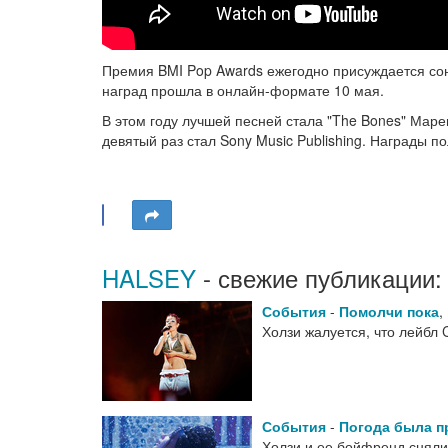
Премия BMI Pop Awards ежегодно присуждается сон
наград прошла в онлайн-формате 10 мая.
В этом году лучшей песней стала "The Bones" Маре
девятый раз стал Sony Music Publishing. Награды п
HALSEY
- свежие публикации:
События
-
Помолчи пока
,
Холзи жалуется, что лейбл
События
-
Погода была п
Холзи и ее бойфренд сняли