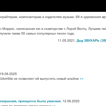
грайтерам, композиторам и издателям музыки. 69-я церемония вр
н Моррис, написанная ею в соавторстве с Лорой Велтц. Лучшим ле
олучили также 50 самых популярных песен года.
11.05.2021,
Дед ЗВУКАРЬ
(
ЗВ
19.09.2025
 Columbia не позволяет ей выпустить новый альбом
»»
рекрасная, принцесса была ужасная
,
12.06.2022
 клип по мотивам своего романа
»»