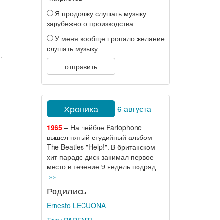
Я продолжу слушать музыку
зарубежного производства
У меня вообще пропало желание
слушать музыку
:
отправить
Хроника
6 августа
1965
– На лейбле Parlophone
вышел пятый студийный альбом
The Beatles "Help!". В британском
хит-параде диск занимал первое
место в течение 9 недель подряд
»»
Родились
Ernesto LECUONA