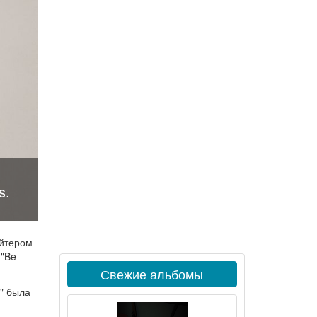
s.
айтером
 "Be
Свежие альбомы
e" была