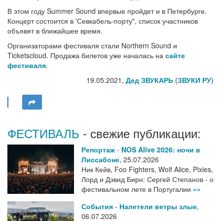
В этом году Summer Sound впервые пройдет и в Петербурге.
Концерт состоится в 'Севкабель-порту", список участников
объявят в ближайшее время.
Организаторами фестиваля стали Northern Sound и
Ticketscloud. Продажа билетов уже началась на
сайте
фестиваля
.
19.05.2021,
Дед ЗВУКАРЬ
(
ЗВУКИ РУ
)
ФЕСТИВАЛЬ
- свежие публикации:
Репортаж
-
NOS Alive 2026: ночи в
Лиссабоне
,
25.07.2026
Ник Кейв, Foo Fighters, Wolf Alice, Pixies,
Лорд и Дэвид Бирн: Сергей Степанов - о
фестивальном лете в Португалии
»»
События
-
Налетели ветры злые
,
06.07.2026