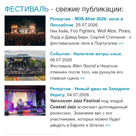
ФЕСТИВАЛЬ
- свежие публикации:
Репортаж
-
NOS Alive 2026: ночи в
Лиссабоне
,
25.07.2026
Ник Кейв, Foo Fighters, Wolf Alice, Pixies,
Лорд и Дэвид Бирн: Сергей Степанов - о
фестивальном лете в Португалии
»»
События
-
Налетели ветры злые
,
06.07.2026
Фестиваль Alien Sound в Неаполе
отменен после того, как рухнула его
главная сцена
»»
Репортаж
-
Новый джаз на Западном
берегу
,
04.07.2026
Vancouver Jazz Festival
под эгидой
Coastal Jazz
встречает долгожданный
ренессанс. Знакомим вас с его
участниками, которых можно будет
увидеть в Европе и Штатах
»»