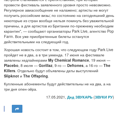
провести фестиваль заявленного уровня просто невозможно.
Регулярное авиасообщение не налажено; артисты не могут
получить российские визы; по состоянию на сегодняшний день
некоторые из стран вообще нельзя покинуть без уважительной
причины, а для артистов из Британии по-прежнему необходим
карантин", — сообщают организаторы Park Live, агентство Pop
Farm. Все уже приобретенные билеты останутся
действительными на следующий год.
Хорошая новость состоит в том, что следующем году Park Live
пройдет не в два, а в три уикенда. 17 июня на фестивале
заявлены хедлайнерами
My Chemical Romance
, 19 июня —
Placebo
, 8 июля —
Gorillaz
, 9-го —
Deftones
, а 16-го —
The
Killers
. Отдельно будут объявлены даты выступлений
Slipknot
и
The Offspring
.
Купленные абонементы будут действительны не на два, а на
три дня опен-эйра.
17.05.2021,
Дед ЗВУКАРЬ
(
ЗВУКИ РУ
)