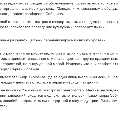
ных заведениях запрещается обслуживание посетителей в ночное вр
а торговлю на вынос и доставку. "Заведениям, связанным с обслу
инов", - гласит сообщение Собянина.
елей в театрах, кинотеатрах и концертных залах не должно превыш
иостанавливается проведение культурных, развлекательных и
ваны разорвать цепочки передачи вируса и снизить уровень
в ограничения на работу индустрии отдыха и развлечений, мы хот
оторые приносит внезапная отмена концертов и других праздничных
неприятной, но вынужденной мерой. Надеюсь, что они сработают 
общил Сергей Собянин.
ает весь мир. В Москве, где за один лишь вчерашний день, 9 ноя
 локдаун действовал только в первые месяцы пандемии.
не помогают: многим из них грозит банкротство. Многие респонде
ния заведений, сходятся в одном: такие "половинчатые" меры Соб
ить пособий представителям концертной и шоу-индустрии. Лишь нем
твах.