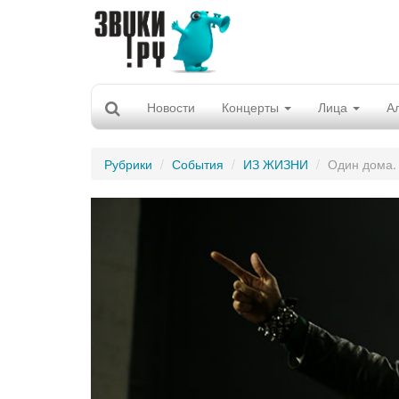
Новости
Концерты
Лица
А
Рубрики
События
ИЗ ЖИЗНИ
Один дома.