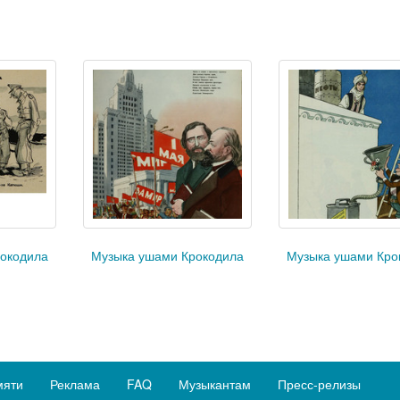
окодила
Музыка ушами Крокодила
Музыка ушами Кро
мяти
Реклама
FAQ
Музыкантам
Пресс-релизы