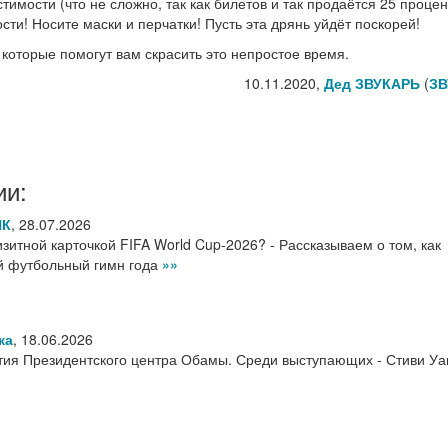
тимости (что не сложно, так как билетов и так продаётся 25 процен
ти! Носите маски и перчатки! Пусть эта дрянь уйдёт поскорей!
которые помогут вам скрасить это непростое время.
10.11.2020,
Дед ЗВУКАРЬ
(
ЗВ
ии:
НК
,
28.07.2026
итной карточкой FIFA World Cup-2026? - Рассказываем о том, как
ый футбольный гимн года
»»
ка
,
18.06.2026
ия Президентского центра Обамы. Среди выступающих - Стиви Уа