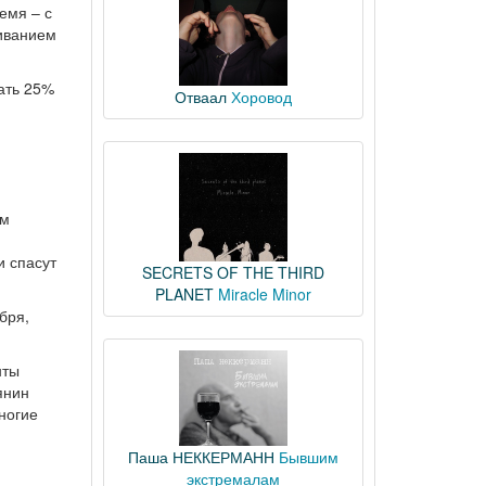
емя – с
живанием
ать 25%
Отваал
Хоровод
им
и спасут
SECRETS OF THE THIRD
PLANET
Miracle Minor
бря,
нты
янин
ногие
Паша НЕККЕРМАНН
Бывшим
экстремалам