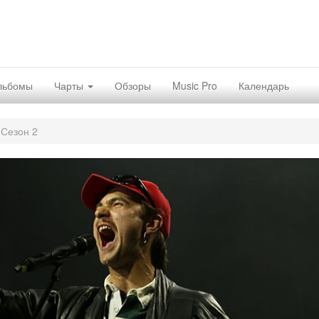
льбомы
Чарты
Обзоры
Music Pro
Календарь
 Сезон 2