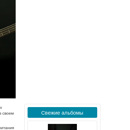
х
Свежие альбомы
в своем
питания