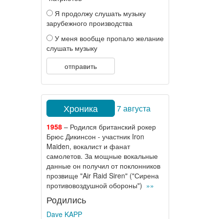
Я продолжу слушать музыку
зарубежного производства
У меня вообще пропало желание
слушать музыку
отправить
Хроника
7 августа
1958
– Родился британский рокер
Брюс Дикинсон - участник Iron
Maiden, вокалист и фанат
самолетов. За мощные вокальные
данные он получил от поклонников
прозвище "Air Raid Siren" ("Сирена
противовоздушной обороны")
»»
Родились
Dave KAPP