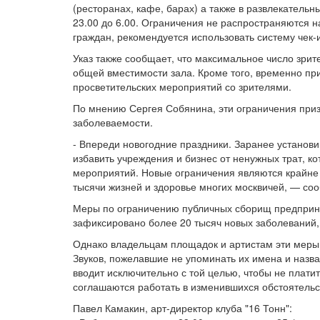
(ресторанах, кафе, барах) а также в развлекатель
23.00 до 6.00. Ограничения не распространяются н
граждан, рекомендуется использовать систему чек-
Указ также сообщает, что максимальное число зрит
общей вместимости зала. Кроме того, временно пр
просветительских мероприятий со зрителями.
По мнению Сергея Собянина, эти ограничения приз
заболеваемости.
- Впереди новогодние праздники. Заранее установи
избавить учреждения и бизнес от ненужных трат, к
мероприятий. Новые ограничения являются крайне 
тысячи жизней и здоровье многих москвичей, — со
Меры по ограничению публичных сборищ предприним
зафиксировано более 20 тысяч новых заболеваний,
Однако владельцам площадок и артистам эти меры 
Звуков, пожелавшие не упоминать их имена и назва
вводит исключительно с той целью, чтобы не плат
соглашаются работать в изменившихся обстоятельс
Павел Камакин, арт-директор клуба "16 Тонн":