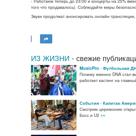
- Работаем теперь до 23:00 и концерты на 25% вмес
того что продавалось). Соблюдайте меры безопаснос
Звуки продолжат анонсировать онлайн-трансляции, 
ИЗ ЖИЗНИ
- свежие публикац
MusicPro
-
Футбольная Д
Почему именно DNA стал виз
работает кастинг на главн
События
-
Капитан Амери
Смотрим церемонию открыт
Босс и U2
»»