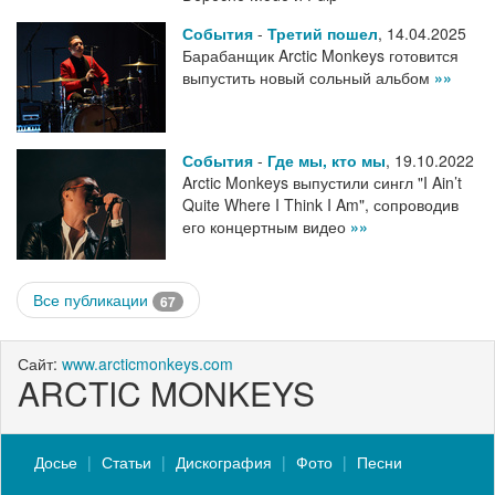
События
-
Третий пошел
,
14.04.2025
Барабанщик Arctic Monkeys готовится
выпустить новый сольный альбом
»»
События
-
Где мы, кто мы
,
19.10.2022
Arctic Monkeys выпустили сингл "I Ain’t
Quite Where I Think I Am", сопроводив
его концертным видео
»»
Все публикации
67
Сайт:
www.arcticmonkeys.com
ARCTIC MONKEYS
Досье
Статьи
Дискография
Фото
Песни