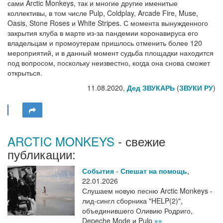
сами Arctic Monkeys, так и многие другие именитые
коллективы, в том числе Pulp, Coldplay, Arcade Fire, Muse,
Oasis, Stone Roses и White Stripes. С момента вынужденного
закрытия клуба в марте из-за пандемии коронавируса его
владельцам и промоутерам пришлось отменить более 120
мероприятий, и в данный момент судьба площадки находится
под вопросом, поскольку неизвестно, когда она снова сможет
открыться.
11.08.2020,
Дед ЗВУКАРЬ
(
ЗВУКИ РУ
)
ARCTIC MONKEYS
- свежие
публикации:
События
-
Спешат на помощь
,
22.01.2026
Слушаем новую песню Arctic Monkeys -
лид-сингл сборника "HELP(2)",
объединившего Оливию Родриго,
Depeche Mode и Pulp
»»