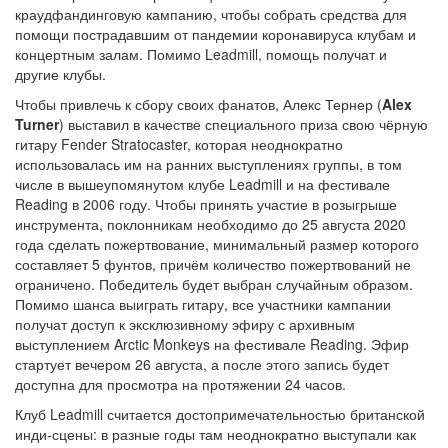
краудфандинговую кампанию, чтобы собрать средства для
помощи пострадавшим от пандемии коронавируса клубам и
концертным залам. Помимо Leadmill, помощь получат и
другие клубы.
Чтобы привлечь к сбору своих фанатов, Алекс Тернер (
Alex
Turner
) выставил в качестве специального приза свою чёрную
гитару Fender Stratocaster, которая неоднократно
использовалась им на ранних выступлениях группы, в том
числе в вышеупомянутом клубе Leadmill и на фестивале
Reading в 2006 году. Чтобы принять участие в розыгрыше
инструмента, поклонникам необходимо до 25 августа 2020
года сделать пожертвование, минимальный размер которого
составляет 5 фунтов, причём количество пожертвований не
ограничено. Победитель будет выбран случайным образом.
Помимо шанса выиграть гитару, все участники кампании
получат доступ к эксклюзивному эфиру с архивным
выступлением Arctic Monkeys на фестивале Reading. Эфир
стартует вечером 26 августа, а после этого запись будет
доступна для просмотра на протяжении 24 часов.
Клуб Leadmill считается достопримечательностью британской
инди-сцены: в разные годы там неоднократно выступали как