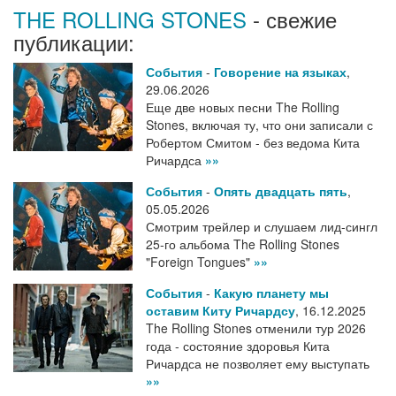
THE ROLLING STONES
- свежие
публикации:
События
-
Говорение на языках
,
29.06.2026
Еще две новых песни The Rolling
Stones, включая ту, что они записали с
Робертом Смитом - без ведома Кита
Ричардса
»»
События
-
Опять двадцать пять
,
05.05.2026
Смотрим трейлер и слушаем лид-сингл
25-го альбома The Rolling Stones
"Foreign Tongues"
»»
События
-
Какую планету мы
оставим Киту Ричардсу
,
16.12.2025
The Rolling Stones отменили тур 2026
года - состояние здоровья Кита
Ричардса не позволяет ему выступать
»»