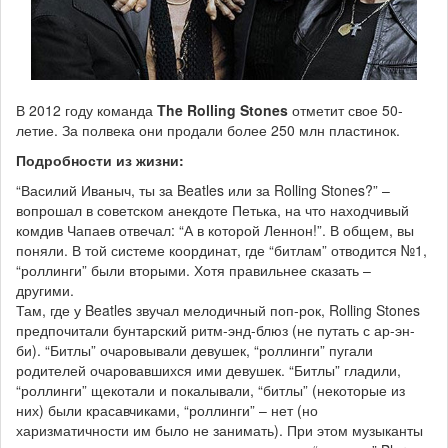
В 2012 году команда
The Rolling Stones
отметит свое 50-
летие. За полвека они продали более 250 млн пластинок.
Подробности из жизни:
“Василий Иваныч, ты за Beatles или за Rolling Stones?” –
вопрошал в советском анекдоте Петька, на что находчивый
комдив Чапаев отвечал: “А в которой Леннон!”. В общем, вы
поняли. В той системе координат, где “битлам” отводится №1,
“роллинги” были вторыми. Хотя правильнее сказать –
другими.
Там, где у Beatles звучал мелодичный поп-рок, Rolling Stones
предпочитали бунтарский ритм-энд-блюз (не путать с ар-эн-
би). “Битлы” очаровывали девушек, “роллинги” пугали
родителей очаровавшихся ими девушек. “Битлы” гладили,
“роллинги” щекотали и покалывали, “битлы” (некоторые из
них) были красавчиками, “роллинги” – нет (но
харизматичности им было не занимать). При этом музыканты