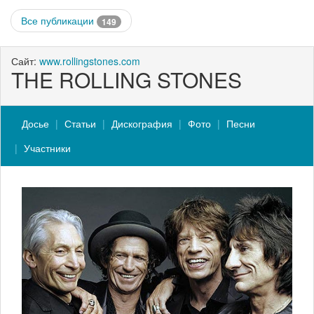
Все публикации
149
Сайт:
www.rollingstones.com
THE ROLLING STONES
Досье
Статьи
Дискография
Фото
Песни
Участники