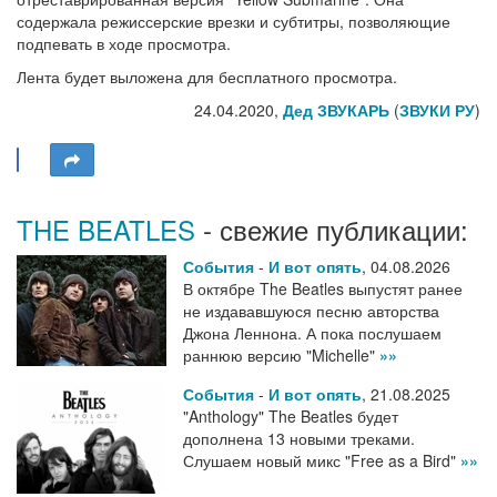
содержала режиссерские врезки и субтитры, позволяющие
подпевать в ходе просмотра.
Лента будет выложена для бесплатного просмотра.
24.04.2020,
Дед ЗВУКАРЬ
(
ЗВУКИ РУ
)
THE BEATLES
- свежие публикации:
События
-
И вот опять
,
04.08.2026
В октябре The Beatles выпустят ранее
не издававшуюся песню авторства
Джона Леннона. А пока послушаем
раннюю версию "Michelle"
»»
События
-
И вот опять
,
21.08.2025
"Anthology" The Beatles будет
дополнена 13 новыми треками.
Слушаем новый микс "Free as a Bird"
»»