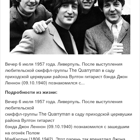
Вечер 6 июля 1957 года. Ливерпуль. После выступления
любительской скиффл-группы The Quarryman в саду
приходской церквушки района Вултон гитарист бэнда Джон
Леннон (09.10.1940) познакомился с...
Подробности из жизни:
Вечер 6 июля 1957 года. Ливерпуль. После выступления
любительской
скиффл-группы The Quarryman в саду приходской церквушки
района Вултон гитарист
бэнда Джон Леннон (09.10.1940) познакомился с зашедшим
на огонёк Полом
МакКартни (1806.1942). Этот парень так впечатлил Джона