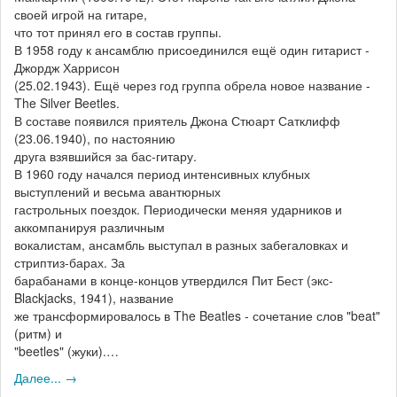
своей игрой на гитаре,
что тот принял его в состав группы.
В 1958 году к ансамблю присоединился ещё один гитарист -
Джордж Харрисон
(25.02.1943). Ещё через год группа обрела новое название -
The Silver Beetles.
В составе появился приятель Джона Стюарт Сатклифф
(23.06.1940), по настоянию
друга взявшийся за бас-гитару.
В 1960 году начался период интенсивных клубных
выступлений и весьма авантюрных
гастрольных поездок. Периодически меняя ударников и
аккомпанируя различным
вокалистам, ансамбль выступал в разных забегаловках и
стриптиз-барах. За
барабанами в конце-концов утвердился Пит Бест (экс-
Blackjacks, 1941), название
же трансформировалось в The Beatles - сочетание слов "beat"
(ритм) и
"beetles" (жуки).…
Далее... →