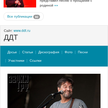
представил песню о прощании с
родиной
»»
Все публикации
90
Сайт:
www.ddt.ru
ДДТ
Досье
Статьи
Дискография
Фото
Песни
Участники
Ссылки