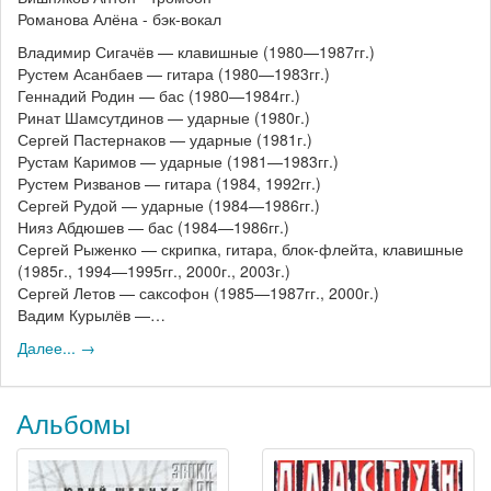
Романова Алёна - бэк-вокал
Владимир Сигачёв — клавишные (1980—1987гг.)
Рустем Асанбаев — гитара (1980—1983гг.)
Геннадий Родин — бас (1980—1984гг.)
Ринат Шамсутдинов — ударные (1980г.)
Сергей Пастернаков — ударные (1981г.)
Рустам Каримов — ударные (1981—1983гг.)
Рустем Ризванов — гитара (1984, 1992гг.)
Сергей Рудой — ударные (1984—1986гг.)
Нияз Абдюшев — бас (1984—1986гг.)
Сергей Рыженко — скрипка, гитара, блок-флейта, клавишные
(1985г., 1994—1995гг., 2000г., 2003г.)
Сергей Летов — саксофон (1985—1987гг., 2000г.)
Вадим Курылёв —…
Далее... →
Альбомы