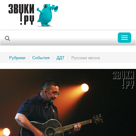
Toggl
naviga
Рубрики
События
ДДТ
Русская весна