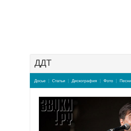
ДДТ
Досье
Статьи
Дискография
Фото
Песн