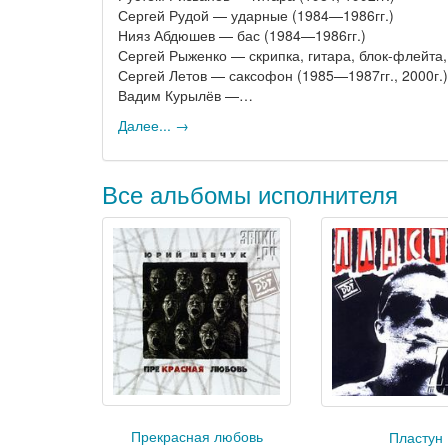
Сергей Рудой — ударные (1984—1986гг.)
Нияз Абдюшев — бас (1984—1986гг.)
Сергей Рыженко — скрипка, гитара, блок-флейта, 
Сергей Летов — саксофон (1985—1987гг., 2000г.)
Вадим Курылёв —…
Далее... →
Все альбомы исполнителя
Прекрасная любовь
Пластун