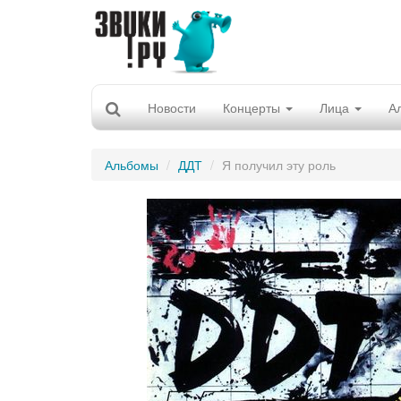
Новости
Концерты
Лица
А
Альбомы
ДДТ
Я получил эту роль