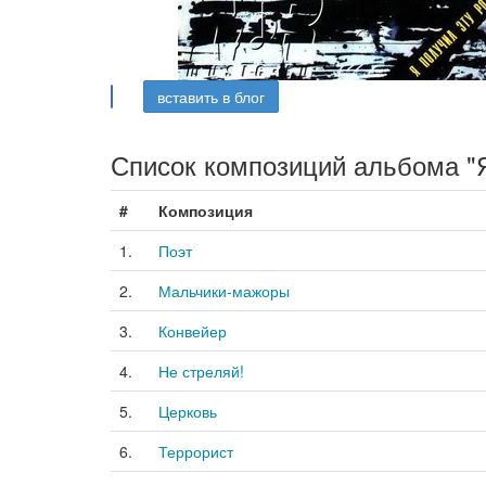
вставить в блог
Список композиций альбома "Я
#
Композиция
1.
Поэт
2.
Мальчики-мажоры
3.
Конвейер
4.
Не стреляй!
5.
Церковь
6.
Террорист