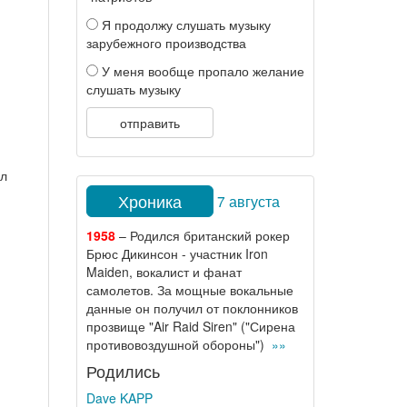
Я продолжу слушать музыку
зарубежного производства
У меня вообще пропало желание
слушать музыку
отправить
ал
Хроника
7 августа
1958
– Родился британский рокер
Брюс Дикинсон - участник Iron
Maiden, вокалист и фанат
самолетов. За мощные вокальные
данные он получил от поклонников
прозвище "Air Raid Siren" ("Сирена
противовоздушной обороны")
»»
Родились
Dave KAPP