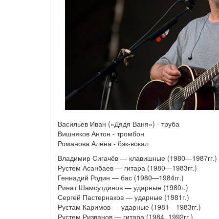
Васильев Иван («Дядя Ваня») - труба
Вишняков Антон - тромбон
Романова Алёна - бэк-вокал
Владимир Сигачёв — клавишные (1980—1987гг.)
Рустем Асанбаев — гитара (1980—1983гг.)
Геннадий Родин — бас (1980—1984гг.)
Ринат Шамсутдинов — ударные (1980г.)
Сергей Пастернаков — ударные (1981г.)
Рустам Каримов — ударные (1981—1983гг.)
Рустем Ризванов — гитара (1984, 1992гг.)