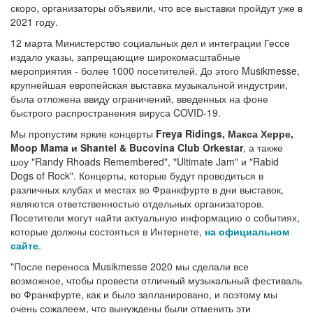
скоро, организаторы объявили, что все выставки пройдут уже в
2021 году.
12 марта Министерство социальных дел и интеграции Гессе
издало указы, запрещающие широкомасштабные
мероприятия - более 1000 посетителей. До этого Musikmesse,
крупнейшая европейская выставка музыкальной индустрии,
была отложена ввиду ограничений, введенных на фоне
быстрого распространения вируса COVID-19.
Мы пропустим яркие концерты
Freya Ridings, Макса Херре,
Moop Mama и Shantel & Bucovina Club Orkestar
, а также
шоу "Randy Rhoads Remembered", "Ultimate Jam" и "Rabid
Dogs of Rock". Концерты, которые будут проводиться в
различных клубах и местах во Франкфурте в дни выставок,
являются ответственностью отдельных организаторов.
Посетители могут найти актуальную информацию о событиях,
которые должны состояться в Интернете,
на официальном
сайте
.
"После переноса Musikmesse 2020 мы сделали все
возможное, чтобы провести отличный музыкальный фестиваль
во Франкфурте, как и было запланировано, и поэтому мы
очень сожалеем, что вынуждены были отменить эти