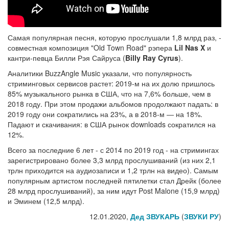
Самая популярная песня, которую прослушали 1,8 млрд раз, -
совместная композиция "Old Town Road" рэпера
Lil Nas X
и
кантри-певца Билли Рэя Сайруса (
Billy Ray Cyrus
).
Аналитики BuzzAngle Music указали, что популярность
стриминговых сервисов растет: 2019-м на их долю пришлось
85% музыкального рынка в США, что на 7,6% больше, чем в
2018 году. При этом продажи альбомов продолжают падать: в
2019 году они сократились на 23%, а в 2018-м ― на 18%.
Падают и скачивания: в США рынок downloads сократился на
12%.
Всего за последние 6 лет - с 2014 по 2019 год - на стримингах
зарегистрировано более 3,3 млрд прослушиваний (из них 2,1
трлн приходится на аудиозаписи и 1,2 трлн на видео). Самым
популярным артистом последней пятилетки стал Дрейк (более
28 млрд прослушиваний), за ним идут Post Malone (15,9 млрд)
и Эминем (12,5 млрд).
12.01.2020,
Дед ЗВУКАРЬ
(
ЗВУКИ РУ
)