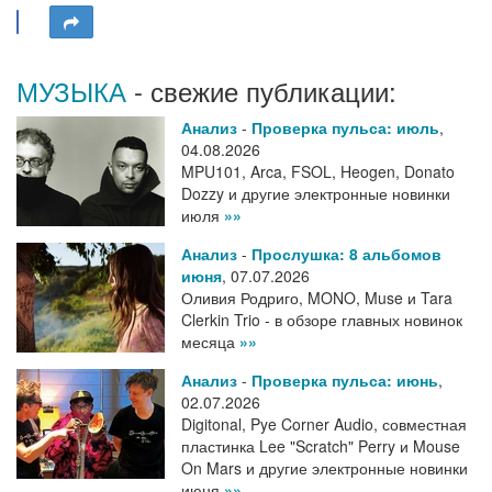
МУЗЫКА
- свежие публикации:
Анализ
-
Проверка пульса: июль
,
04.08.2026
MPU101, Arca, FSOL, Heogen, Donato
Dozzy и другие электронные новинки
июля
»»
Анализ
-
Прослушка: 8 альбомов
июня
,
07.07.2026
Оливия Родриго, MONO, Muse и Tara
Clerkin Trio - в обзоре главных новинок
месяца
»»
Анализ
-
Проверка пульса: июнь
,
02.07.2026
Digitonal, Pye Corner Audio, совместная
пластинка Lee "Scratch" Perry и Mouse
On Mars и другие электронные новинки
июня
»»