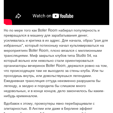
Но по мере того как Boiler Room набирал популярность и
превращался в машину для зарабатывания денег,
усиливалась и критика в их адрес. Для начала, образ "рая для
избранных", который потихоньку начал культивироваться на
мероприятиях Boiler Room, плохо вязался с миллионными
трансляциями. Миф закрытых клубов типа Studio 54, на
который вольно или невольно стали ориентироваться
организаторы вечеринок Boiler Room, держался ровно на том,
что происходящее там не выходило за стены клуба. Или ты
проходишь внутрь, или довольствуешься легендами.
Ежедневная трансляция оттуда неизменно разрушила бы
легенду, а заодно и породила бы слишком много
недовольных, и в конце концов, дело закончилось бы каким-
нибудь криминалом.
Вдобавок к этому, промоутеры явно перебарщивали с
элитарностью. В Англии или даже в Берлине эффект