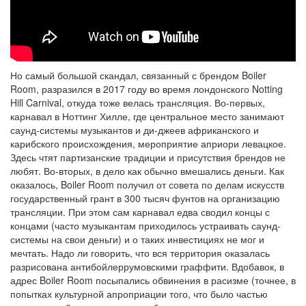
Но самый большой скандал, связанный с брендом Boiler
Room, разразился в 2017 году во время лондонского Notting
Hill Carnival, откуда тоже велась трансляция. Во-первых,
карнавал в Ноттинг Хилле, где центральное место занимают
саунд-системы музыкантов и ди-джеев африканского и
карибского происхождения, мероприятие априори левацкое.
Здесь чтят партизанские традиции и присутствия брендов не
любят. Во-вторых, в дело как обычно вмешались деньги. Как
оказалось, Boiler Room получил от совета по делам искусств
государственный грант в 300 тысяч фунтов на организацию
трансляции. При этом сам карнавал едва сводил концы с
концами (часто музыкантам приходилось устраивать саунд-
системы на свои деньги) и о таких инвестициях не мог и
мечтать. Надо ли говорить, что вся территория оказалась
разрисована антибойлеррумовскими граффити. Вдобавок, в
адрес Boiler Room посыпались обвинения в расизме (точнее, в
попытках культурной апроприации того, что было частью