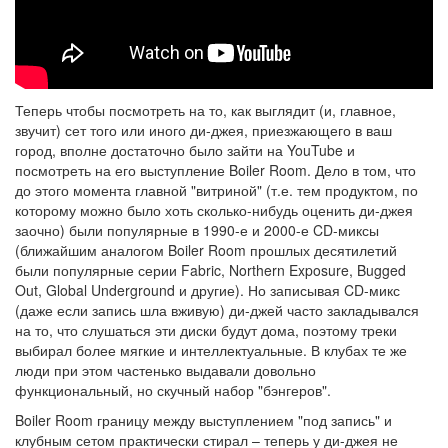
Теперь чтобы посмотреть на то, как выглядит (и, главное,
звучит) сет того или иного ди-джея, приезжающего в ваш
город, вполне достаточно было зайти на YouTube и
посмотреть на его выступление Boiler Room. Дело в том, что
до этого момента главной "витриной" (т.е. тем продуктом, по
которому можно было хоть сколько-нибудь оценить ди-джея
заочно) были популярные в 1990-е и 2000-е CD-миксы
(ближайшим аналогом Boiler Room прошлых десятилетий
были популярные серии Fabric, Northern Exposure, Bugged
Out, Global Underground и другие). Но записывая CD-микс
(даже если запись шла вживую) ди-джей часто закладывался
на то, что слушаться эти диски будут дома, поэтому треки
выбирал более мягкие и интеллектуальные. В клубах те же
люди при этом частенько выдавали довольно
функциональный, но скучный набор "бэнгеров".
Boiler Room границу между выступлением "под запись" и
клубным сетом практически стирал – теперь у ди-джея не