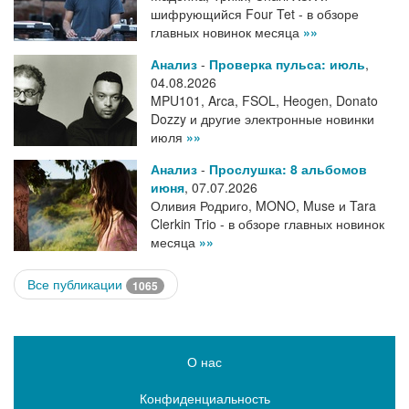
шифрующийся Four Tet - в обзоре
главных новинок месяца
»»
Анализ
-
Проверка пульса: июль
,
04.08.2026
MPU101, Arca, FSOL, Heogen, Donato
Dozzy и другие электронные новинки
июля
»»
Анализ
-
Прослушка: 8 альбомов
июня
,
07.07.2026
Оливия Родриго, MONO, Muse и Tara
Clerkin Trio - в обзоре главных новинок
месяца
»»
Все публикации
1065
О нас
Конфиденциальность