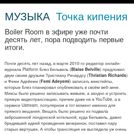
МУЗЫКА
Точка кипения
Boiler Room в эфире уже почти
десять лет, пора подводить первые
итоги.
Почти десять лет назад, в марте 2010-го редактор онлайн-
журнала Platform Блез Бельвиль (
Blaise Belville
) предложил
двум своим друзьям Тристиану Ричардсу (
Thristian Richards
)
и Феми Адейеми (
Femi Adeyemi
) записать микстейпы,
которые Блез планировал опубликовать в своём веб-зине.
Миксы было решено записывать живьем, а заодно и устроить
прямую видеотранслацию, причем даже не в YouTube, а в
сервисе Ustream, популярном в тот момент именно для
прямого вещания. Вещать было решено из подвала
заброшенной лондонской котельной, куда Бельвиль, давно
бредившей идеей проведения вечеринок, поставил пару
старых вертушек. А чтобы трансляция не выглядела уж очень