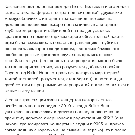
Ключевым бизнес-решением для Блеза Бельвиля и его коллег
стала ставка на формат "секретной вечеринки". Дружеские
междусобойчики с интернет-трансляцией, похожие на
домашние посиделки, вскоре превратились в элитарные
клубные мероприятия. Зрителей на них допускалось
сравнительно немного (причем строго обязательной частью
игры была возможность попасть в трансляцию – публика
располагалась строго за ди-джеем, настолько близко, что
особенно резвым зрителям случалось проливать свои
коктейли на пульт), а попасть на мероприятие можно было
только по приглашению, что разумеется добавляло хайпа.
Спустя год Boiler Room отправился покорять мир (первой
точкой гастролей, разумеется, стал Берлин), а вместе и ди-
джей сетами в программе их мероприятий стали появляться и
живые выступления.
И если в трансляции живых концертов (которых стало
особенно много в середине 2010-х, когда Boiler Room
увлеклись неоклассикой и джазом) пальму первенства по-
прежнему держала американская радиостанция KEXP (они
начали транслировать концерты из студии в 2005-м, причем
совмещали их с короткими, но емкими интервью), то в плане