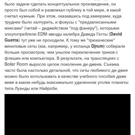
было задачи сделать концептуальное произведение, он
просто был собой и развлекал публику в той мере, в какой
считал нужным. При этом, оказавшись под камерами, куда
труднее было халтурить, и фокусы с "предзаписанными
миксами" (читай – диджейством "под фанеру"), которыми
злоупотребляли EDM-звезды калибра Давида Гетты (
David
Guetta
) тут уже не проходили. К тому же "трюкаческие"
виниловые сеты (как, например, у испанца
Djrum
) собирали
больше просмотров, чем унылое переключение треков с
флешек или компьютера. В результате, на трансляциях с
Boiler Room выросло целое поколение ди-джеев. Съемка
часто была настолько детальной, что сеты любимого ди-джея
можно было использовать в качестве учебного пособия даже
живя в каком-нибудь максимально удаленном уголке планеты
типа Луанды или Найроби.