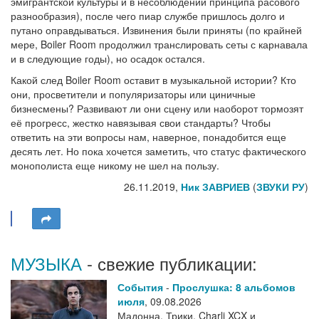
эмигрантской культуры и в несоблюдении принципа расового
разнообразия), после чего пиар службе пришлось долго и
путано оправдываться. Извинения были приняты (по крайней
мере, Boiler Room продолжил транслировать сеты с карнавала
и в следующие годы), но осадок остался.
Какой след Boiler Room оставит в музыкальной истории? Кто
они, просветители и популяризаторы или циничные
бизнесмены? Развивают ли они сцену или наоборот тормозят
её прогресс, жестко навязывая свои стандарты? Чтобы
ответить на эти вопросы нам, наверное, понадобится еще
десять лет. Но пока хочется заметить, что статус фактического
монополиста еще никому не шел на пользу.
26.11.2019,
Ник ЗАВРИЕВ
(
ЗВУКИ РУ
)
МУЗЫКА
- свежие публикации:
События
-
Прослушка: 8 альбомов
июля
,
09.08.2026
Мадонна, Трики, Charli XCX и