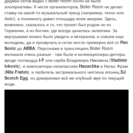
диджей-сетов видео с Boiler Room почти не было
альтернативы. К чести организаторов, Boiler Room не делал
ставку на какой-то музыкальный тренд (например, техно или
бейс), а понемногу давал площадку всем жанрам. Здесь,
возможно, сказалось и то, что проект был родом не из
Германии, а из Англии, где всегда ценилась эклектика. За
вертушками можно было увидеть и ветеранов, и совсем еще
молодежь, да и прозвучать в сетах могло примерно всё от
Pan
Sonic
до
ABBA
. Персонажи в трансляциях Boiler Room
мелькали очень разные - там были и колеекционеры-диггеры
вроде голландца
I-F
или серба Владимира Ивковича (
Vladimir
Ivkovic
), и композиторы-неоклассики
Hauschka
и Нильс Фрам
(
Nils Frahm
), и любитель экстремального чиптюна японец
DJ
Scotch Egg
, но домириовал всё же клубный звук по текущей
моде.