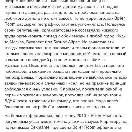
"секретной вечеринки" был в чистом виде игрой (все
мыслимые и немыслимые ди-джеи и музыканты в Лондоне
играют по двадцать раз в год, то есть проблема попасть на
любимого артиста не стоит вовсе). Но по мере того, как Boiler
Room расширял географию, картина усложнялась. Пользуясь
своей репутацией, организаторам не составляло никакого
труда организовать приезд любой звезды в любой город, будь
то Москва, Бухарест или Буэнос Айрес. Но зачастую эти
звёзды оказывались там впервые, и толпы фанатов хотели не
столько попасть на "закрытое мероприятие", сколько в первый
и возможно последний раз посмотреть на любимых
музыкантов. Вместимость площадки при этом была нарочито
небольшой, а механизм раздачи приглашений – предельно
непрозрачным. Формально приглашенные выбирались из всех
заявок генератором случайных чисел, но на практике принцип
соблюдался очень условно. К примеру, посетители одной из
первых московских вечеринок, проходившей на территории
ВДНХ, охотно говорили на камеру, что попали сюда через
"список хороших ребят" и никаких заявок не подавали.
На больших фестивалях, где к концу 2010-х Boiler Room стал
регулярным участником, тоже случались казусы. К примеру, на
голландском Dekmantel, где сцена Boiler Room официально