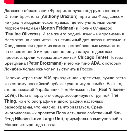
Джазовое образование Фредрик получал под руководством
Энтони Брэкстона (
Anthony Braxton
), при этом Фред совсем
не чужд и академической музыки, где его учителями были
Мортон Фелдман (
Morton Feldman
) и Полин Оливерос
(
Pauline Oliveros
). И всё же его родной язык – импровизация.
Несмотря на сравнительно нетипичный для джаза инструмент,
Фред оказался одним из самых востребованных музыкантов
на современной импров-сцене: он участвует в десятках
проектов, среди которых знаменитый
Chicago Tentet
Петера
Брётцмана (
Peter Brotzmann
) и его же трио
ADA
, с которым
Лондбер-Хольм уже успел выступить в России.
Цепочка через трио ADA приводит нас к третьему, лучше всего
известному российской публике участнику ансамбля Ballister,
это норвежский барабанщик Пол Нильссен-Лав (
Paal Nilssen-
Love
). Пола в первую очередь ассоциируют с группой
The
Thing
, но его биография и дискография настолько
разнообразны, что неясно, за что хвататься. Среди
многочисленных проектов Пола есть даже собственный биг-
бенд
Nilssen-Love Large Unit
, триумфально выступивший в
Москве четыре года назад.