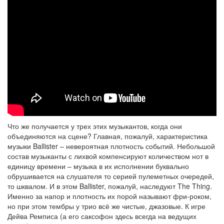
Что же получается у трех этих музыкантов, когда они
объединяются на сцене? Главная, пожалуй, характеристика
музыки Ballister – невероятная плотность событий. Небольшой
состав музыканты с лихвой компенсируют количеством нот в
единицу времени – музыка в их исполнении буквально
обрушивается на слушателя то серией пулеметных очередей,
то шквалом. И в этом Ballister, пожалуй, наследуют The Thing.
Именно за напор и плотность их порой называют фри-роком,
но при этом тембры у трио всё же чистые, джазовые. К игре
Дейва Ремписа (а его саксофон здесь всегда на ведущих