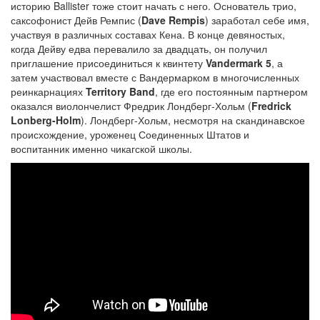
историю Ballister тоже стоит начать с него. Основатель трио,
саксофонист Дейв Ремпис (
Dave Rempis
) заработал себе имя,
участвуя в различных составах Кена. В конце девяностых,
когда Дейву едва перевалило за двадцать, он получил
приглашение присоединиться к квинтету
Vandermark 5
, а
затем участвовал вместе с Вандермарком в многочисленных
реинкарнациях
Territory Band
, где его постоянным партнером
оказался виолончелист Фредрик Лондберг-Хольм (
Fredrick
Lonberg-Holm
). Лондберг-Хольм, несмотря на скандинавское
происхождение, уроженец Соединенных Штатов и
воспитанник именно чикагской школы.