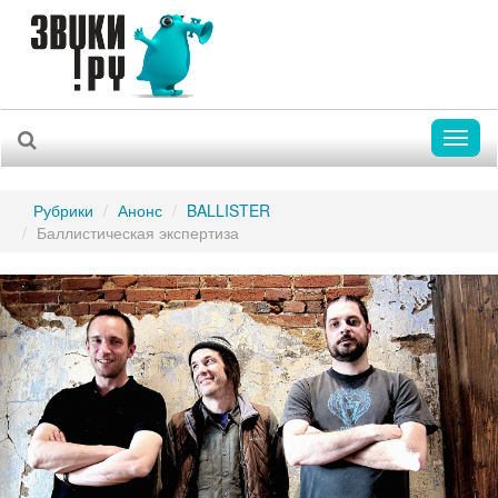
Toggl
naviga
Рубрики
Анонс
BALLISTER
Баллистическая экспертиза