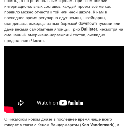
понять), а по региональным сценам. При всем обилии
интернациональных составов, каждый проект всё же как
правило можно отнести к той или иной школе. К нам в
последнее время регулярно едут немцы, швейцарцы,
скандинавы, выходцы из нью-йоркской downtown-тусовки или
даже весьма самобытные японцы. Трио
Ballister
, несмотря на
смешанный американо-норвежский состав, очевидно
представляет Чикаго.
О чикагском новом джазе в последнее время чаще всего
говорят в связи с Кеном Вандермарком (
Ken Vandermark
), и