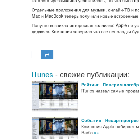
каталога чрезвычайно усложнилась, так что было пр
Отдельные приложения для музыки, онлайн-ТВ и по
Mac и MacBook теперь получили новые встроенные
Попутно возникла интересная коллизия: Apple не ус
диджеев. Компания заверила что все неполадки бу
iTunes
- свежие публикации:
Рейтинг
-
Поверим алгеб
iTunes назвал самые прод
События
-
Неоартпрогрес
Компания Apple набирает м
Radio
»»