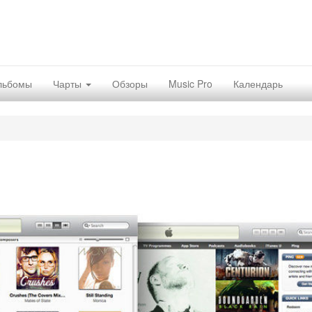
льбомы
Чарты
Обзоры
Music Pro
Календарь