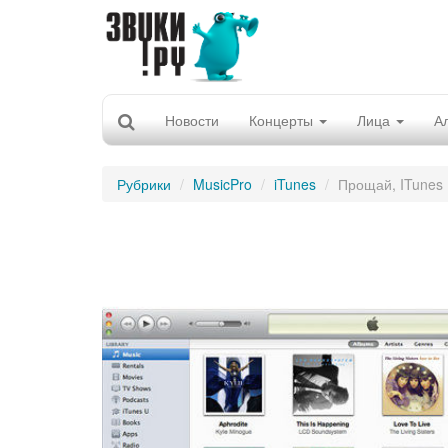
Новости
Концерты
Лица
А
Рубрики
MusicPro
iTunes
Прощай, ITunes