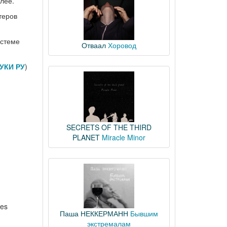
лее.
теров
истеме
Отваал
Хоровод
УКИ РУ
)
SECRETS OF THE THIRD
PLANET
Miracle Minor
nes
Паша НЕККЕРМАНН
Бывшим
экстремалам