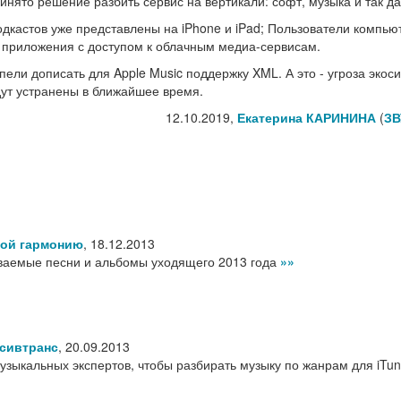
инято решение разбить сервис на вертикали: софт, музыка и так да
дкастов уже представлены на iPhone и iPad; Пользователи компью
 приложения с доступом к облачным медиа-сервисам.
пели дописать для Apple Music поддержку XML. А это - угроза экос
дут устранены в ближайшее время.
12.10.2019,
Екатерина КАРИНИНА
(
ЗВ
рой гармонию
,
18.12.2013
аваемые песни и альбомы уходящего 2013 года
»»
сивтранс
,
20.09.2013
узыкальных экспертов, чтобы разбирать музыку по жанрам для iTu