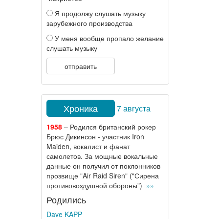
Я продолжу слушать музыку
зарубежного производства
У меня вообще пропало желание
слушать музыку
отправить
Хроника
7 августа
1958
– Родился британский рокер
Брюс Дикинсон - участник Iron
Maiden, вокалист и фанат
самолетов. За мощные вокальные
данные он получил от поклонников
прозвище "Air Raid Siren" ("Сирена
противовоздушной обороны")
»»
Родились
Dave KAPP