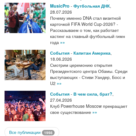
MusicPro
-
Футбольная ДНК
,
28.07.2026
Почему именно DNA стал визитной
карточкой FIFA World Cup-2026? -
Рассказываем о том, как работает
кастинг на главный футбольный гимн
года
»»
События
-
Капитан Америка
,
18.06.2026
Смотрим церемонию открытия
Президентского центра Обамы. Среди
выступающих - Стиви Уандер, Босс и
U2
»»
События
-
В чем сила, брат?
,
27.04.2026
Клуб Powerhouse Moscow прекращает
свое существование
»»
Все публикации
1998