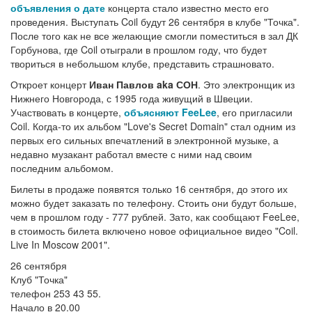
объявления о дате
концерта стало известно место его
проведения. Выступать Coil будут 26 сентября в клубе "Точка".
После того как не все желающие смогли поместиться в зал ДК
Горбунова, где Coil отыграли в прошлом году, что будет
твориться в небольшом клубе, представить страшновато.
Откроет концерт
Иван Павлов aka СОН
. Это электронщик из
Нижнего Новгорода, с 1995 года живущий в Швеции.
Участвовать в концерте,
объясняют FeeLee
, его пригласили
Coil. Когда-то их альбом "Love's Secret Domain" стал одним из
первых его сильных впечатлений в электронной музыке, а
недавно музакант работал вместе с ними над своим
последним альбомом.
Билеты в продаже появятся только 16 сентября, до этого их
можно будет заказать по телефону. Стоить они будут больше,
чем в прошлом году - 777 рублей. Зато, как сообщают FeeLee,
в стоимость билета включено новое официальное видео "Coil.
Live In Moscow 2001".
26 сентября
Клуб "Точка"
телефон 253 43 55.
Начало в 20.00