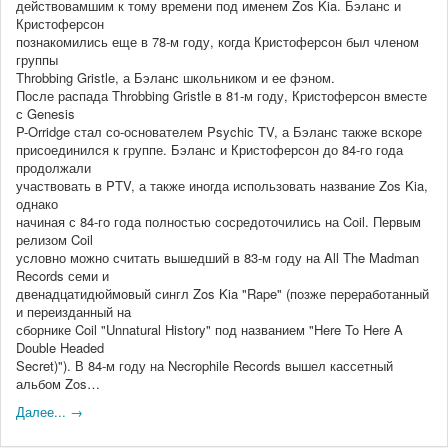
действовамшим к тому времени под именем Zos Kia. Бэланс и
Кристоферсон
познакомились еще в 78-м году, когда Кристоферсон был членом
группы
Throbbing Gristle, а Бэланс школьником и ее фэном.
После распада Throbbing Gristle в 81-м году, Кристоферсон вместе
с Genesis
P-Orridge стал со-основателем Psychic TV, а Бэланс также вскоре
присоединился к группе. Бэланс и Кристоферсон до 84-го года
продолжали
участвовать в PTV, а также иногда использовать название Zos Kia,
однако
начиная с 84-го года полностью сосредоточились на Coil. Первым
релизом Coil
условно можно считать вышедший в 83-м году на All The Madman
Records семи и
двенадцатидюймовый сингл Zos Kia "Rape" (позже переработанный
и переизданный на
сборнике Coil "Unnatural History" под названием "Here To Here A
Double Headed
Secret)"). В 84-м году на Necrophile Records вышел кассетный
альбом Zos…
Далее... →