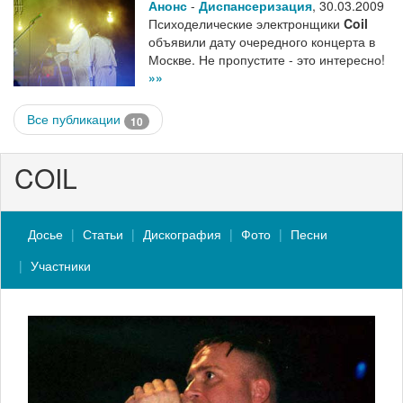
Анонс
-
Диспансеризация
,
30.03.2009
Психоделические электронщики
Coil
объявили дату очередного концерта в
Москве. Не пропустите - это интересно!
»»
Все публикации
10
COIL
Досье
Статьи
Дискография
Фото
Песни
Участники