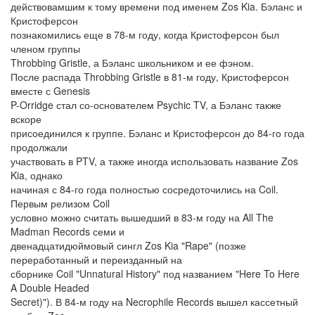
действовамшим к тому времени под именем Zos Kia. Бэланс и
Кристоферсон
познакомились еще в 78-м году, когда Кристоферсон был
членом группы
Throbbing Gristle, а Бэланс школьником и ее фэном.
После распада Throbbing Gristle в 81-м году, Кристоферсон
вместе с Genesis
P-Orridge стал со-основателем Psychic TV, а Бэланс также
вскоре
присоединился к группе. Бэланс и Кристоферсон до 84-го года
продолжали
участвовать в PTV, а также иногда использовать название Zos
Kia, однако
начиная с 84-го года полностью сосредоточились на Coil.
Первым релизом Coil
условно можно считать вышедший в 83-м году на All The
Madman Records семи и
двенадцатидюймовый сингл Zos Kia "Rape" (позже
переработанный и переизданный на
сборнике Coil "Unnatural History" под названием "Here To Here
A Double Headed
Secret)"). В 84-м году на Necrophile Records вышел кассетный