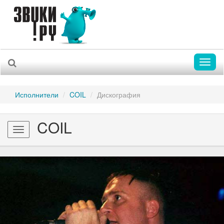
Toggl
naviga
Исполнители
COIL
Дискография
COIL
Toggle
navigation