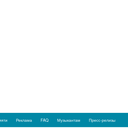
мяти
Реклама
FAQ
Музыкантам
Пресс-релизы