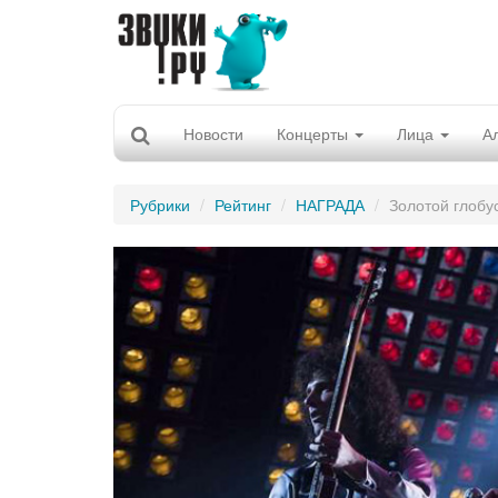
Новости
Концерты
Лица
А
Рубрики
Рейтинг
НАГРАДА
Золотой глобу