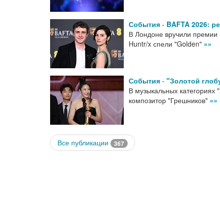
События
-
BAFTA 2026: р
В Лондоне вручили премии 
Huntr/x спели "Golden"
»»
События
-
"Золотой глобу
В музыкальных категориях "
композитор "Грешников"
»»
Все публикации
367