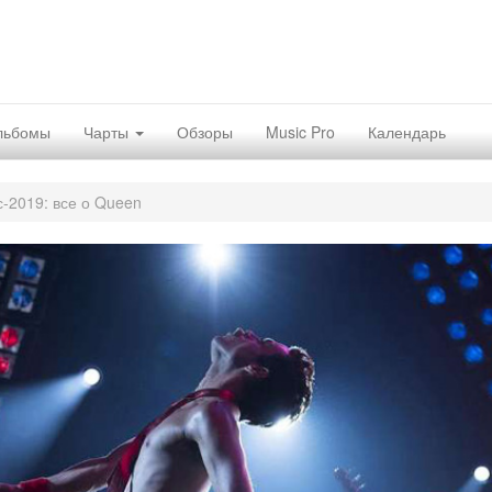
льбомы
Чарты
Обзоры
Music Pro
Календарь
с-2019: все о Queen