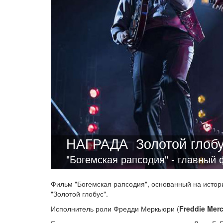
НАГРАДА
Золотой глоб
"Богемская рапсодия" - главный 
Фильм "Богемская рапсодия", основанный на исто
"Золотой глобус".
Исполнитель роли Фредди Меркьюри (
Freddie Mer