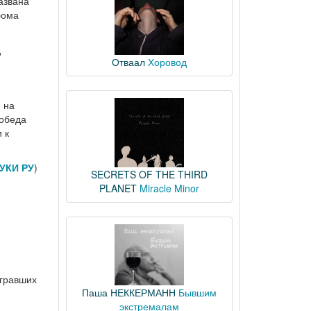
названа
бома
д
Отваал
Хоровод
 на
победа
 к
УКИ РУ
)
SECRETS OF THE THIRD
PLANET
Miracle Minor
игравших
Паша НЕККЕРМАНН
Бывшим
экстремалам