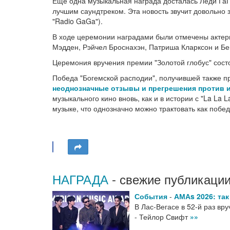
Еще одна музыкальная награда досталась Леди ГаГ
лучшим саундтреком. Эта новость звучит довольно 
"Radio GaGa").
В ходе церемонии наградами были отмечены актеры
Мэдден, Рэйчел Броснахэн, Патриша Кларксон и Бе
Церемония вручения премии "Золотой глобус" состоя
Победа "Богемской расподии", получившей также п
неоднозначные отзывы и прегрешения против 
музыкального кино вновь, как и в истории с "La La
музыке, что однозначно можно трактовать как побед
НАГРАДА
- свежие публикации
События
-
АМАs 2026: так
В Лас-Вегасе в 52-й раз вр
- Тейлор Свифт
»»