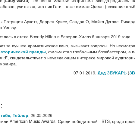
е (
Lady GaGa
) - ее песня "Shallow" из фильма "Звезда родилась" 
забавно, учитывая, что ник Гаги - тоже оммаж Queen (название аль
 Патриция Аркетт, Даррен Крисс, Сандра О, Майкл Дуглас, Ричар
н Уишоу.
лась в отеле Beverly Hilton в Беверли-Хиллз 6 января 2019 года.
риз за лучшее драматическое кино, вызывает вопросы. Но несмотря
исторической правды
, фильм стал глобальным блокбастером, а 
 Land", свидетельствует о неувядающем интересе мировой аудитории
у жанра.
07.01.2019,
Дед ЗВУКАРЬ
(
ЗВ
:
 тебе, Тейлор
,
26.05.2026
учили American Music Awards. Среди победителей - BTS, среди про