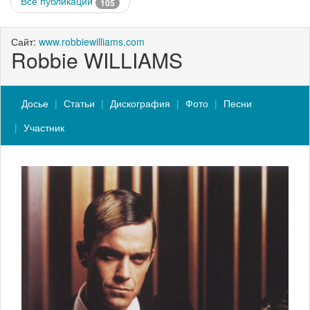
Все публикации
105
Сайт:
www.robbiewilliams.com
Robbie WILLIAMS
Досье
Статьи
Дискография
Фото
Песни
Участник