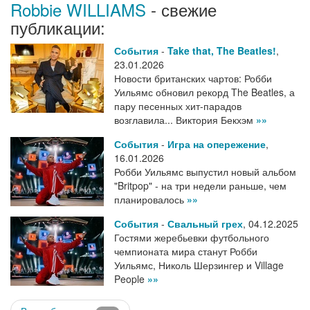
Robbie WILLIAMS
- свежие
публикации:
События
-
Take that, The Beatles!
,
23.01.2026
Новости британских чартов: Робби
Уильямс обновил рекорд The Beatles, а
пару песенных хит-парадов
возглавила... Виктория Бекхэм
»»
События
-
Игра на опережение
,
16.01.2026
Робби Уильямс выпустил новый альбом
"Britpop" - на три недели раньше, чем
планировалось
»»
События
-
Свальный грех
,
04.12.2025
Гостями жеребьевки футбольного
чемпионата мира станут Робби
Уильямс, Николь Шерзингер и Village
People
»»