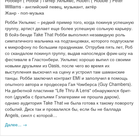
Робберт ("Робби") Питер Уильямс, Robert ("Robbie") Peter
Williams - английский певец, музыкант, актёр
Жанр - поп-музыка
Робби Уильямс – редкий пример того, когда покинув успешную
группу, артист делает еще более успешную сольную карьеру.
В бойз-бенде Take That Робби выполнял незавидную роль
симпатичного мальчика на подтанцовках, которого подпускали
к микрофону по большим праздникам. Оттрубив пять лет, Роб
со скандалом покинул группу, выдав напоследок фрик-шоу на
фестивале в Гластонбери. Уильямс хорошо выпил со своими
новыми друзьями из Oasis, после чего во время их
выступления выскочил на сцену и устроил там шаманские
танцы. Робби заключил контракт EMI и заполучил в помощь
опытного автора и продюсера Гая Чэмберса (Guy Chambers).
На дебютной пластинке "Life Thru A Lens" обнаружился брит-
поп (дружба с братьями Гэлагерами не прошла даром),
однако аудитория Take That не была готова к такому повороту
событий. Диск так и провалился бы, если бы не баллада
Angels, сингл с которой…
Далее... →