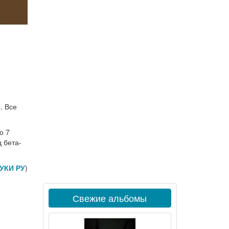
. Все
о 7
 бета-
УКИ РУ
)
Свежие альбомы