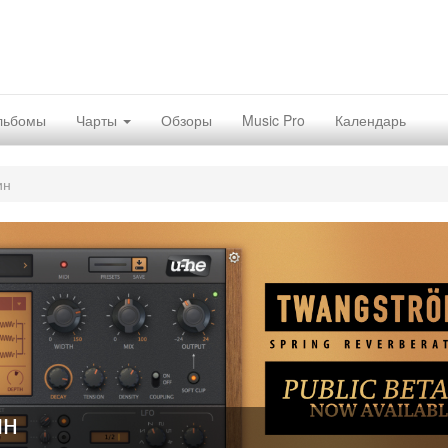
льбомы
Чарты
Обзоры
Music Pro
Календарь
ин
ин