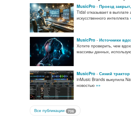
MusicPro
-
Проезд закрыт,
Tidal отказывает в выплате
искусственного интеллекта
MusicPro
-
Источники вдо
Хотите проверить, чем вдо
массивы данных, использу
MusicPro
-
Синий трактор 
inMusic Brands выкупила Na
новостью
»»
Все публикации
706