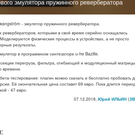
ового эмулятора пружинного ревербератора
wangström - эмулятор пружинного ревербератора.
х ревербераторов, которыми в своё время серийно оснащались
. Моделируются физические процессы в устройствах, а не просто
ерные результаты.
улятор в программном синтезаторе u-he Bazille.
 секции перегруза, фильтра, огибающей и модуляционный матрицы
о времени.
ета-тестирование: плагин можно скачать и бесплатно пробовать д
рсии. Её окончательная цена составит 69 евро. Пока длится период
кой - 47 евро.
07.12.2018,
Юрий ИЛЬИН
(
ЗВ
: