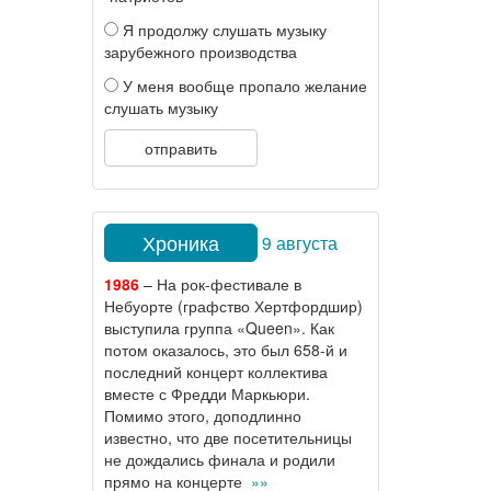
Я продолжу слушать музыку
зарубежного производства
У меня вообще пропало желание
слушать музыку
отправить
Хроника
9 августа
1986
– На рок-фестивале в
Небуорте (графство Хертфордшир)
выступила группа «Queen». Как
потом оказалось, это был 658-й и
последний концерт коллектива
вместе с Фредди Маркьюри.
Помимо этого, доподлинно
известно, что две посетительницы
не дождались финала и родили
прямо на концерте
»»