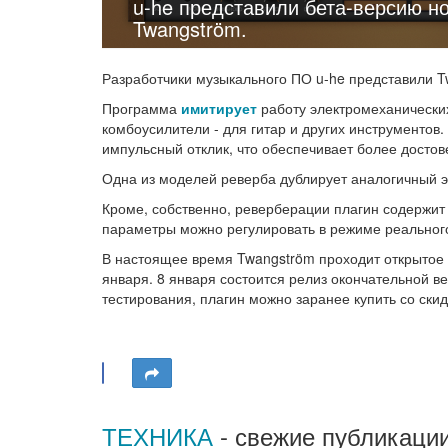
u-he представили бета-версию н
Twangström.
Разработчики музыкального ПО u-he представили T
Программа
имитирует
работу электромеханически
комбоусилители - для гитар и других инструментов
импульсный отклик, что обеспечивает более достов
Одна из моделей реверба дублирует аналогичный эм
Кроме, собственно, реверберации плагин содержит
параметры можно регулировать в режиме реальног
В настоящее время Twangström проходит открытое б
января. 8 января состоится релиз окончательной ве
тестирования, плагин можно заранее купить со скид
ТЕХНИКА
- свежие публикации