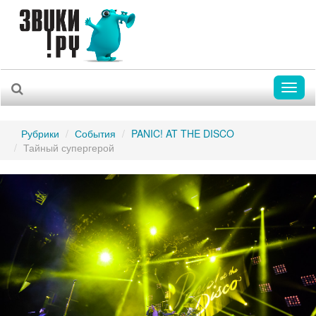
Toggl
naviga
Рубрики
События
PANIC! AT THE DISCO
Тайный супергерой