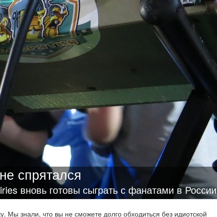
 не спрятался
ries вновь готовы сыграть с фанатами в России
у. Мы знали, что вы не сможете долго обходиться без идиотской