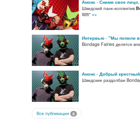
Анонс
-
Сними свое лицо
Шведский панк-коллектив
B
Wifi"
»»
Интервью
-
"Мы попили в
Bondage Fairies делятся вп
Анонс
-
Добрый крестный
Шведские раздолбаи Bondag
Все публикации
8