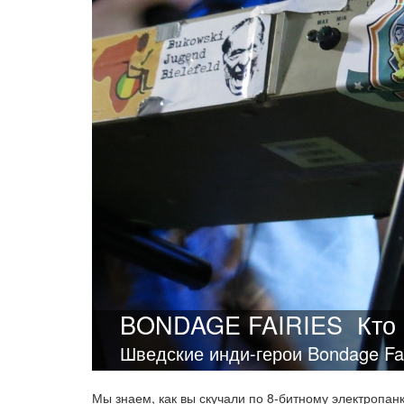
BONDAGE FAIRIES
Кто
Шведские инди-герои Bondage Fai
Мы знаем, как вы скучали по 8-битному электропанк