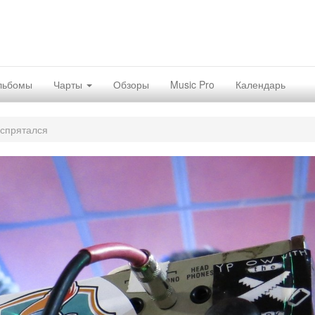
льбомы
Чарты
Обзоры
Music Pro
Календарь
 спрятался