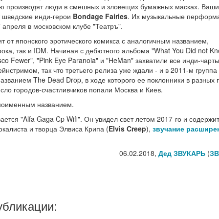
ую производят люди в смешных и зловещих бумажных масках. Ваши
т шведские инди-герои
Bondage Fairies
. Их музыкальные перформ
7 апреля в московском клубе "Театръ".
ит от японского эротического комикса с аналогичным названием,
ока, так и IDM. Начиная с дебютного альбома "What You Did not K
Disco Fewer", "Pink Eye Paranoia" и "HeMan" захватили все инди-чарты
мейнстримом, так что третьего релиза уже ждали - и в 2011-м группа
названием The Dead Drop, в ходе которого ее поклонники в разных 
сло городов-счастливчиков попали Москва и Киев.
дноименным названием.
тся "Alfa Gaga Cp Wifi". Он увидел свет летом 2017-го и содержит
калиста и творца Элвиса Крипа (
Elvis Creep
),
звучание расшире
06.02.2018,
Дед ЗВУКАРЬ
(
ЗВ
убликации: