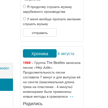
Я продолжу слушать музыку
зарубежного производства
У меня вообще пропало желание
слушать музыку
отправить
Хроника
8 августа
1968
– Группа The Beatles записала
песню «Hey Jude».
sweden
Продолжительность песни
составила 7 минут и для выпуска её
на сингле (максимальная длина
трека на пластинке - 4 минуты)
инженерами были применены
новые методы в грамзаписи
»»
Родились