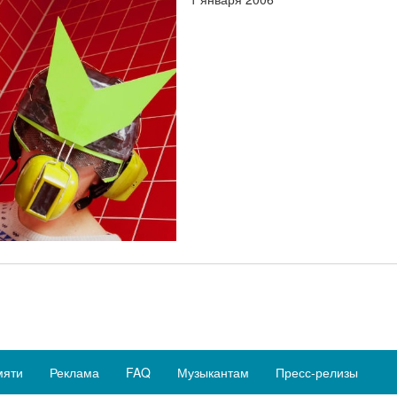
мяти
Реклама
FAQ
Музыкантам
Пресс-релизы