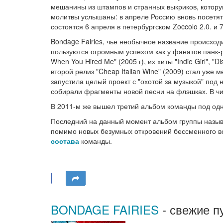
мешанины из штампов и странных выкриков, котор
молитвы услышаны: в апреле Россию вновь посетя
состоятся 6 апреля в петербургском Zoccolo 2.0. и 
Bondage Fairies, чье необычное название происход
пользуются огромным успехом как у фанатов панк-р
When You Hired Me" (2005 г), их хиты "Indie Girl", "
второй релиз "Cheap Italian Wine" (2009) стал уже 
запустила целый проект с "охотой за музыкой" под 
собирали фрагменты новой песни на флэшках. В чи
В 2011-м же вышел третий альбом команды под о
Последний на данный момент альбом группы называе
помимо новых безумных откровений бессменного во
состава
команды.
BONDAGE FAIRIES
- свежие п