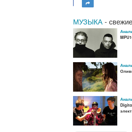
МУЗЫКА
- свежие
Анал
MPU10
Анал
Оливи
Анал
Digit
элек