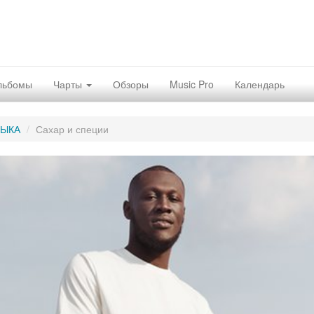
льбомы
Чарты
Обзоры
Music Pro
Календарь
ЗЫКА
Сахар и специи