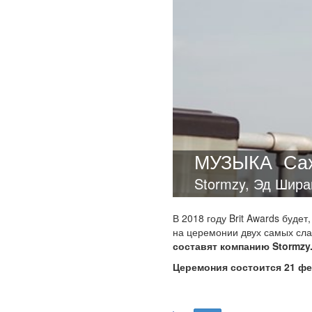
МУЗЫКА
Са
Stormzy, Эд Шира
В 2018 году Brit Awards буде
на церемонии двух самых сла
составят компанию
Stormzy
Церемония состоится 21 фе