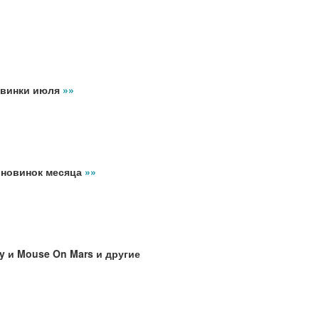
новинки июля
»»
х новинок месяца
»»
rry и Mouse On Mars и другие