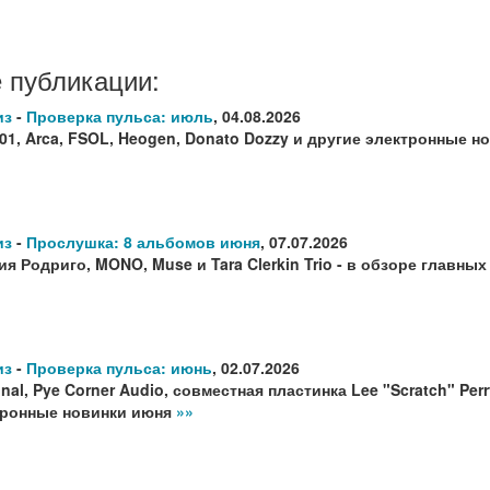
 публикации:
из
-
Проверка пульса: июль
,
04.08.2026
1, Arca, FSOL, Heogen, Donato Dozzy и другие электронные 
из
-
Прослушка: 8 альбомов июня
,
07.07.2026
я Родриго, MONO, Muse и Tara Clerkin Trio - в обзоре главны
из
-
Проверка пульса: июнь
,
02.07.2026
onal, Pye Corner Audio, совместная пластинка Lee "Scratch" Pe
тронные новинки июня
»»