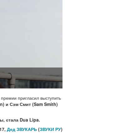
т премии пригласил выступить
n) и Сэм Смит (
Sam Smith
)
ры, стала
Dua Lipa
.
17,
Дед ЗВУКАРЬ
(
ЗВУКИ РУ
)