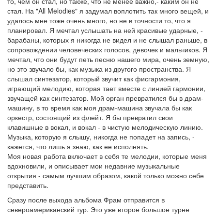
то, чем он стал, но также, что не менее важно,- каким он не
стал. На "All Melodies" я задумал воплотить так много вещей, и
удалось мне тоже очень много, но не в точности то, что я
планировал. Я мечтал услышать на ней красивые ударные, -
барабаны, которых я никогда не видел и не слышал раньше, в
сопровождении человеческих голосов, девочек и мальчиков. Я
мечтал, что они будут петь песню нашего мира, очень земную,
но это звучало бы, как музыка из другого пространства. Я
слышал синтезатор, который звучит как фисгармония,
играющий мелодию, которая тает вместе с линией гармонии,
звучащей как синтезатор. Мой орган превратился бы в драм-
машину, в то время как моя драм-машина звучала бы как
оркестр, состоящий из флейт. Я бы превратил свои
клавишные в вокал, и вокал - в чистую мелодическую линию.
Музыка, которую я слышу, никогда не попадет на запись, -
кажется, что лишь я знаю, как ее исполнять.
Моя новая работа включает в себя те мелодии, которые меня
вдохновили, и описывает мои недавние музыкальные
открытия - самым лучшим образом, какой только можно себе
представить.
Сразу после выхода альбома Фрам отправится в
североамериканский тур. Это уже второе большое турне