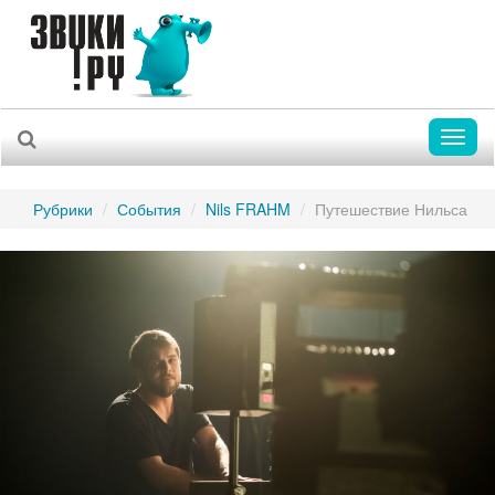
Toggl
naviga
Рубрики
События
Nils FRAHM
Путешествие Нильса