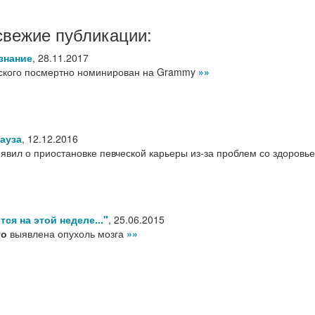
свежие публикации:
знание
,
28.11.2017
ского посмертно номинирован на Grammy
»»
ауза
,
12.12.2016
явил о приостановке певческой карьеры из-за проблем со здоровь
тся на этой неделе..."
,
25.06.2015
го
выявлена опухоль мозга
»»