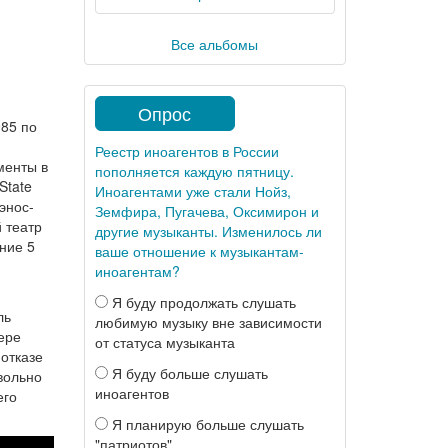
Все альбомы
Опрос
985 по
Реестр иноагентов в России
менты в
пополняется каждую пятницу.
State
Иноагентами уже стали Нойз,
энос-
Земфира, Пугачева, Оксимирон и
 театр
другие музыканты. Изменилось ли
ние 5
ваше отношение к музыкантам-
иноагентам?
Я буду продолжать слушать
ль
любимую музыку вне зависимости
ере
от статуса музыканта
отказе
Я буду больше слушать
вольно
иноагентов
его
Я планирую больше слушать
"патриотов"