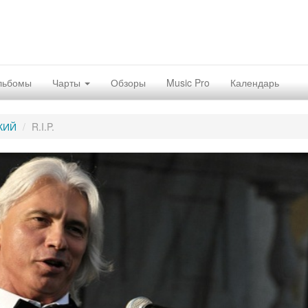
льбомы
Чарты
Обзоры
Music Pro
Календарь
КИЙ
R.I.P.