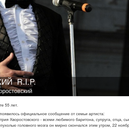
КИЙ
R.I.P.
оростовский
те 55 лет.
появилось официальное сообщение от семьи артиста:
ия Хворостовского - всеми любимого баритона, супруга, отца, сы
опухолью головного мозга он мирно скончался этим утром, 22 ноябр