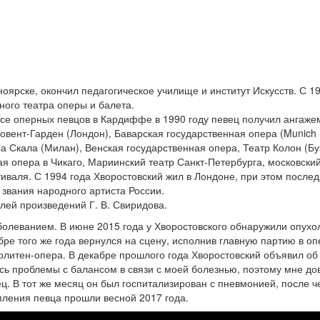
оярске, окончил педагогическое училище и институт Искусств. С 1
ного театра оперы и балета.
се оперных певцов в Кардиффе в 1990 году певец получил ангаже
овент-Гарден (Лондон), Баварская государственная опера (Munich 
Ла Скала (Милан), Венская государственная опера, Театр Колон (Бу
я опера в Чикаго, Мариинский театр Санкт-Петербурга, московский
иваля. С 1994 года Хворостовский жил в Лондоне, при этом послед
звания народного артиста России.
лей произведений Г. В. Свиридова.
болеванием. В июне 2015 года у Хворостовского обнаружили опухо
бре того же года вернулся на сцену, исполнив главную партию в оп
олитен-опера. В декабре прошлого года Хворостовский объявил об 
ись проблемы с балансом в связи с моей болезнью, поэтому мне до
ц. В тот же месяц он был госпитализирован с пневмонией, после ч
пления певца прошли весной 2017 года.