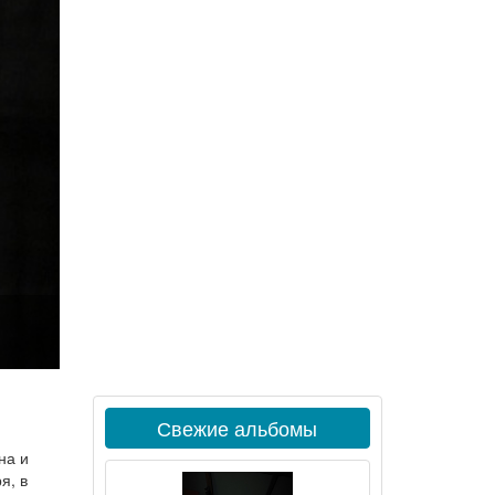
Свежие альбомы
на и
я, в