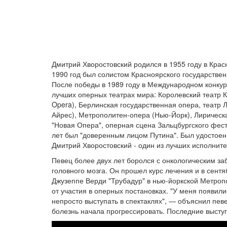
Дмитрий Хворостовский родился в 1955 году в Красн
1990 год был солистом Красноярского государствен
После победы в 1989 году в Международном конкур
лучших оперных театрах мира: Королевский театр К
Opera), Берлинская государственная опера, театр 
Айрес), Метрополитен-опера (Нью-Йорк), Лирическа
"Новая Опера", оперная сцена Зальцбургского фест
лет был "доверенным лицом Путина". Был удостоен 
Дмитрий Хворостовский - один из лучших исполните
Певец более двух лет боролся с онкологическим за
головного мозга. Он прошел курс лечения и в сентя
Джузеппе Верди "Трубадур" в нью-йоркской Метроп
от участия в оперных постановках. "У меня появил
непросто выступать в спектаклях", — объяснил певе
болезнь начала прогрессировать. Последние высту