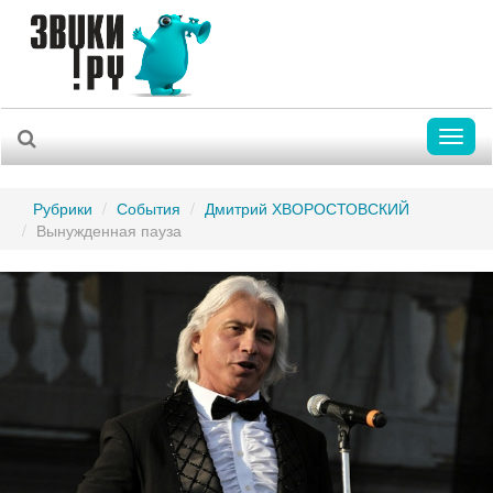
Toggl
naviga
Рубрики
События
Дмитрий ХВОРОСТОВСКИЙ
Вынужденная пауза