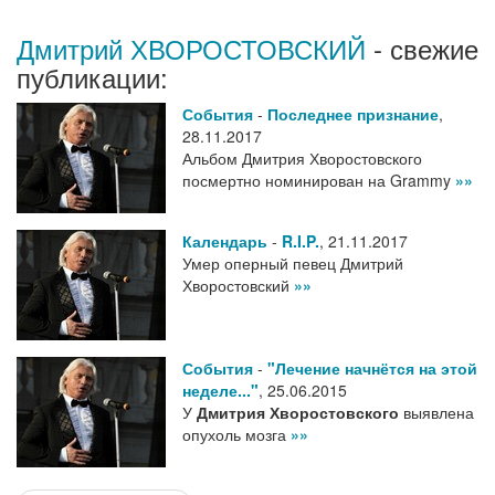
Дмитрий ХВОРОСТОВСКИЙ
- свежие
публикации:
События
-
Последнее признание
,
28.11.2017
Альбом Дмитрия Хворостовского
посмертно номинирован на Grammy
»»
Календарь
-
R.I.P.
,
21.11.2017
Умер оперный певец Дмитрий
Хворостовский
»»
События
-
"Лечение начнётся на этой
неделе..."
,
25.06.2015
У
Дмитрия Хворостовского
выявлена
опухоль мозга
»»