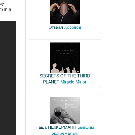
му
n in a
Отваал
Хоровод
SECRETS OF THE THIRD
PLANET
Miracle Minor
Паша НЕККЕРМАНН
Бывшим
экстремалам