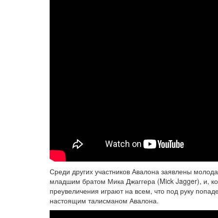
Среди других участников Авалона заявлены молод
младшим братом Мика Джаггера (Mick Jagger), и, к
преувеличения играют на всем, что под руку попаде
настоящим талисманом Авалона.