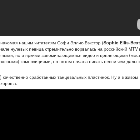
знакомая нашим читателям Софи Эллис-Бэкстор (
Sophie Ellis-Bex
ачале нулевых певица стремительно ворвалась на российский MTV 
данными, но и яркими запоминающимися видео и цепляющими (мес
красными) композициями, но потом начала писать песни чем дальш
) качественно сработанных танцевальных пластинок. Ну а в живом
 хороша.