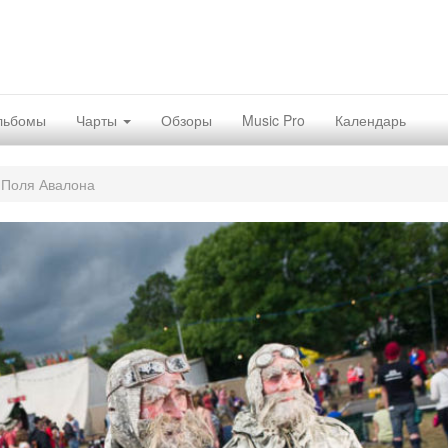
льбомы
Чарты
Обзоры
Music Pro
Календарь
Поля Авалона