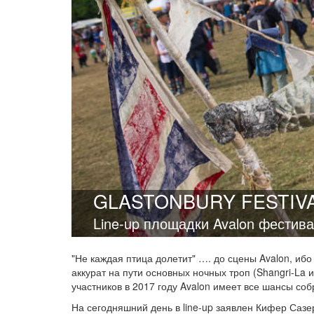
GLASTONBURY FESTIV
Line-up площадки Avalon фестива
"Не каждая птица долетит" …. до сцены Avalon, ибо
аккурат на пути основных ночных троп (Shangri-La
участников в 2017 году Avalon имеет все шансы со
На сегодняшний день в line-up заявлен Кифер Сазе