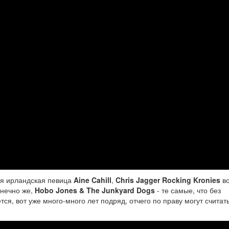
ая ирландская певица
Aine Cahill
,
Chris Jagger Rocking Kronies
во
онечно же,
Hobo Jones & The Junkyard Dogs
- те самые, что без
тся, вот уже много-много лет подряд, отчего по праву могут считат