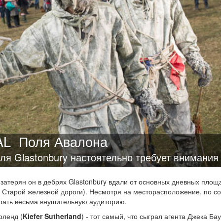
AL
Поля Авалона
ля Glastonbury настоятельно требует внимания
 затерян он в дебрях Glastonbury вдали от основных дневных площ
 и Старой железной дороги). Несмотря на месторасположение, по со
брать весьма внушительную аудиторию.
рленд (
Kiefer Sutherland
) - тот самый, что сыграл агента Джека Ба