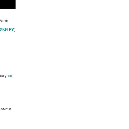
Farm.
УКИ РУ
)
bury
»»
рамс и