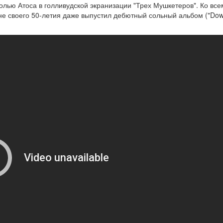
олью Атоса в голливудской экранизации "Трех Мушкетеров". Ко все
не своего 50-летия даже выпустил дебютный сольный альбом ("Dow