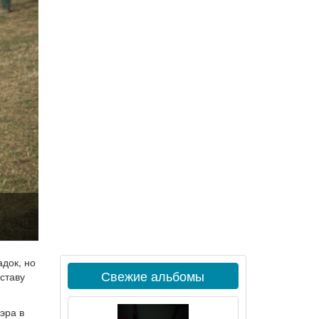
адок, но
Свежие альбомы
ставу
уэра в