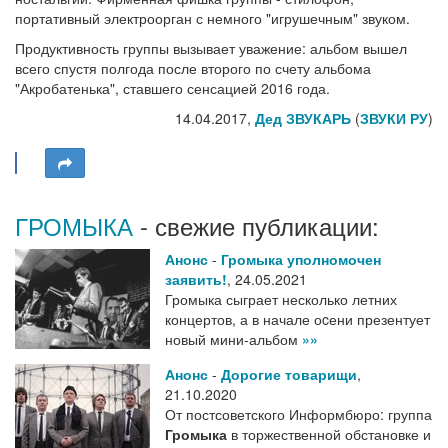
портативный электроорган с немного "игрушечным" звуком.
Продуктивность группы вызывает уважение: альбом вышел
всего спустя полгода после второго по счету альбома
"Акробатенька", ставшего сенсацией 2016 года.
14.04.2017,
Дед ЗВУКАРЬ
(
ЗВУКИ РУ
)
ГРОМЫКА
- свежие публикации:
Анонс
-
Громыка уполномочен
заявить!
,
24.05.2021
Громыка сыграет несколько летних
концертов, а в начале оcени презентует
новый мини-альбом
»»
Анонс
-
Дорогие товарищи
,
21.10.2020
От постсоветского Информбюро: группа
Громыка
в торжественной обстановке и