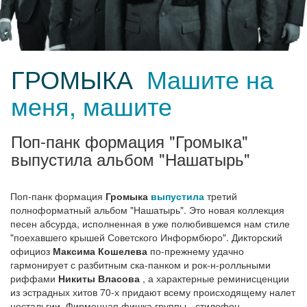
ГРОМЫКА
Машите на
меня, машите
Поп-панк формация "Громыка"
выпустила альбом "Нашатырь"
Поп-панк формация
Громыка
выпустила
третий
полноформатный альбом "Нашатырь". Это новая коллекция
песен абсурда, исполненная в уже полюбившемся нам стиле
"поехавшего крышей Советского Информбюро". Дикторский
официоз
Максима Кошелева
по-прежнему удачно
гармонирует с разбитным ска-панком и рок-н-ролльными
риффами
Никиты Власова
, а характерные реминисценции
из эстрадных хитов 70-х придают всему происходящему налет
ностальгии. Фирменная фишка группы - стилофон,