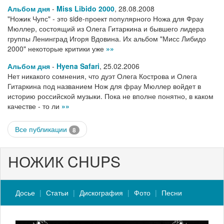
Альбом дня
-
Miss Libido 2000
,
28.08.2008
"Ножик Чупс" - это side-проект популярного Ножа для Фрау
Мюллер, состоящий из Олега Гитаркина и бывшего лидера
группы Ленинград Игоря Вдовина. Их альбом "Мисс Либидо
2000" некоторые критики уже
»»
Альбом дня
-
Hyena Safari
,
25.02.2006
Нет никакого сомнения, что дуэт Олега Кострова и Олега
Гитаркина под названием Нож для фрау Мюллер войдет в
историю российской музыки. Пока не вполне понятно, в каком
качестве - то ли
»»
Все публикации
8
НОЖИК CHUPS
Досье
Статьи
Дискография
Фото
Песни