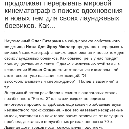
продолжает перерывать мировой
кинематограф в поиске вдохновения
и новых тем для своих лаунджевых
боевиков. Как...
Неугомонный
Олег Гитаркин
на сайд-проекте собственного
же детища
Ножа Для Фрау Мюллер
продолжает перерывать
мировой кинематограф в поиске вдохновения и новых тем для
своих лаунджевых боевиков. Как обычно, речь у нас пойдет
преимущественно о сексе. Однако к изложению этой темы в
исполнении
Messer Chups
стоит относиться с юмором - об
этом говорят уже названия композиций: "Я
высокооплачиваемый спермо-донор", "Палец в вазелине" и
т.п.
Энергичный поток рокабилли и свинга в аналоговых стонах
незабвенного "Ритма-2" плюс ахи-вздохи невидимых
киногероев прошлого, вдобавок еще какие-то забавные звуки
неизвестного происхождения, - все это навевает несерьезные
мысли, заставляя на некоторое время отвлечься от насущных
проблем, двигаясь в полузабытых ритмах неоновых 70-х.
Львиная доля треков носит сексуальную подоплеку,