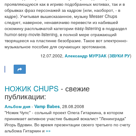
проявляющуюся как в игриво подобранных мотивах, так и в
обрывках фраз персонажей за кадром (или, наоборот, - в
кадре). Учитывая вышесказанное, музыку Messer Chups
следует, наверное, ненавязчиво перевести из набившей
оскомину расплывчатой категории easy-listening в подраздел
humor-sexy-movie-listening, в полной мере отражающий
творящееся на пластинке безобразие. Такое вот электронно-
музыкальное пособие для скучающих эротоманов.
12.07.2002,
Александр МУРЗАК
(
ЗВУКИ РУ
)
НОЖИК CHUPS
- свежие
публикации:
Альбом дня
-
Vamp Babes
,
28.08.2008
"Ножик Чупс" - сольный проект Олега Гитаркина, в котором
принимает активное участие бывший вокалист "Ленинграда"
Игорь Вдовин. Во время презентации своего третьего по счету
альбома Гитаркин и
»»