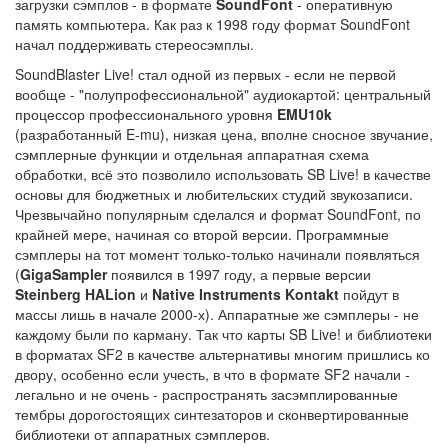
загрузки сэмплов - в формате
SoundFont
- оперативную
память компьютера. Как раз к 1998 году формат SoundFont
начал поддерживать стереосэмплы.
SoundBlaster Live! стал одной из первых - если не первой
вообще - "полупрофессиональной" аудиокартой: центральный
процессор профессионального уровня
EMU10k
(разработанный E-mu), низкая цена, вполне сносное звучание,
сэмплерные функции и отдельная аппаратная схема
обработки, всё это позволило использовать SB Live! в качестве
основы для бюджетных и любительских студий звукозаписи.
Чрезвычайно популярным сделался и формат SoundFont, по
крайней мере, начиная со второй версии. Программные
сэмплеры на тот момент только-только начинали появляться
(
GigaSampler
появился в 1997 году, а первые версии
Steinberg HALion
и
Native Instruments Kontakt
пойдут в
массы лишь в начале 2000-х). Аппаратные же сэмплеры - не
каждому были по карману. Так что карты SB Live! и библиотеки
в форматах SF2 в качестве альтернативы многим пришлись ко
двору, особенно если учесть, в что в формате SF2 начали -
легально и не очень - распространять засэмплированные
тембры дорогостоящих синтезаторов и сконвертированные
библиотеки от аппаратных сэмплеров.