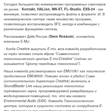
Сегодня большинство коммерческих программных сэмплеров
на рынке -
Kontakt, HALion, NN-XT, FL-Studio, EXS-24
- как
минимум, позволяют воспроизводить файлы в формате .sf. В
некоммерческом секторе также множество программ,
позволяющих воспроизводить SF2, иногда в комбинации с
различными функциями синтеза.
Рассказывает Дэйв Россум (
Dave Rossum
), основатель
компании E-Mu:
- Когда Creative выкупили E-mu, моя команда разработчиков
из трёх человек стала ядром "Совместного
технологического центра E-mu/Creative" (сейчас он
называется "Центр передовых технологий").
Наша команда рассматривала чип EMU10k1 как логическое
продолжение EMU8000. Помимо этого я убедил Сима
(исполнительного директора Creative) включить в
SoundBlaster Live нашу реализацию технологии
трёхмерного звука, программируемой реверберации и
моделирования помещений, то, что мы назвали
Environmental Audio (EAX). Команда Технологического
центра, которая в сущности состояла из сотрудников E-
mu, отвечала за все исследования и сопутствующие