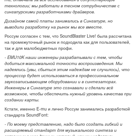
технологии; мы работали в тесном сотрудничестве с
сингапурскими разработчиками драйверов.
Дизайном самой платы занимались в Сингапуре, но
выводили разработку на рынок мы все вместе.
Россум согласен с тем, что SoundBlaster Live! была рассчитана
на промежуточный рынок и подходила как для пользователей,
так и для малобюджетных профи.
- EMU10K наши инженеры разрабатывали с тем, чтобы
добиться максимальной точности воспроизведения. Мы
надеялись (увы, сбыться этим надеждам не случилось), что
процессор будет использоваться в профессиональном
звукозаписывающем оборудовании и в синтезаторах.
Инженеры в Сингапуре это сознавали и сделали всё
возможное, чтобы обеспечить нужный уровень качества при
создании карты.
Кстати, именно E-mu и лично Россум занимались разработкой
стандарта SoundFont:
- По моему представлению, надо было создать гибкий и
расширяемый стандарт для музыкального синтеза и
связанных с ним данных, который, как мы надеялись,