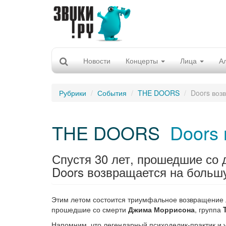
Новости
Концерты
Лица
А
Рубрики
События
THE DOORS
Doors воз
THE DOORS
Doors
Спустя 30 лет, прошедшие со 
Doors возвращается на больш
Этим летом состоится триумфальное возвращение л
прошедшие со смерти
Джима Моррисона
, группа
Напомним, что легендарный психоделик-практик и 