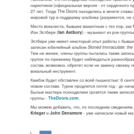
наркотиков (официальная версия - от сердечного п
27 лет. Тогда The Doors находились в зените славы
мировой тур в поддержку альбома (разумеется, не 
Место вокалиста, бывшее вакантным с тех пор, ка
Иэн Эстбери (
Ian Astbury
) - музыкант из рок-групп
Эстбери уже имеет некоторый опыт работы с бывши
записан юбилейный альбом
Stoned Immaculate: the 
Тем не менее, члены группы пытались также запис
группе по-прежнему будет наблюдаться разнообрази
состав, возможно, обретет если не замену своему
вокальный инструмент.
Камбэк будет обставлен со всей пышностью: 6 сент
новом составе. Турне продлится почти год - до нача
Былые мастера психоделики грозятся также запис
группы -
TheDoors.com
.
Мы можем добавить, что, по последним сведениям
Krieger
и
John Densmore
- уже написали новый ма