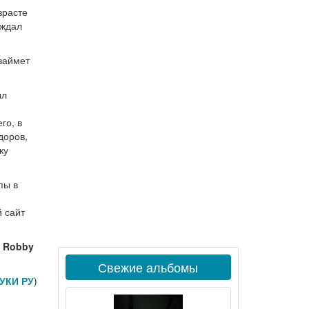
зрасте
 ждал
займет
ыл
го, в
доров,
ку
пы в
 сайт
, Robby
Свежие альбомы
УКИ РУ
)