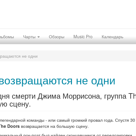
льбомы
Чарты
Обзоры
Music Pro
Календарь
вращаются не одни
 возвращаются не одни
дня смерти Джима Моррисона, группа T
ую сцену.
егендарной команды - или самый громкий провал года. Спустя 30 
The Doors
возвращается на большую сцену.
уникальный рок-поэт был найден скончавшимся от передозировки