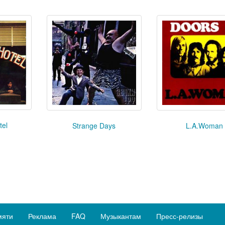
tel
Strange Days
L.A.Woman
мяти
Реклама
FAQ
Музыкантам
Пресс-релизы