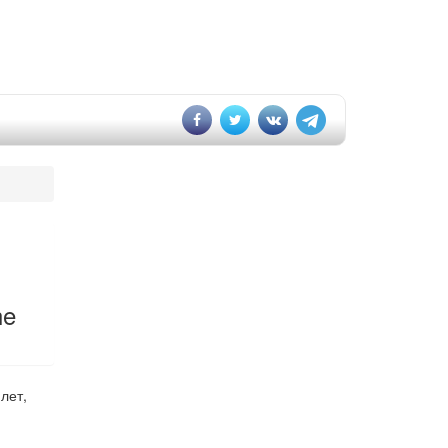
he
лет,