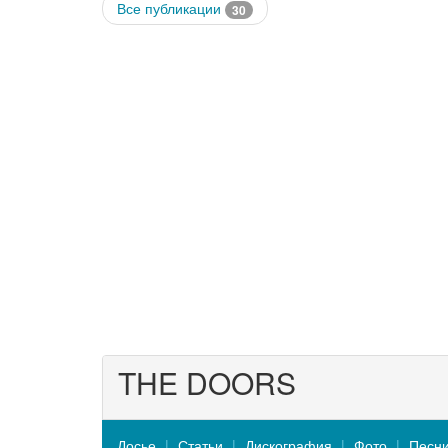
Все публикации
30
THE DOORS
Досье
Статьи
Дискография
Фото
Песн