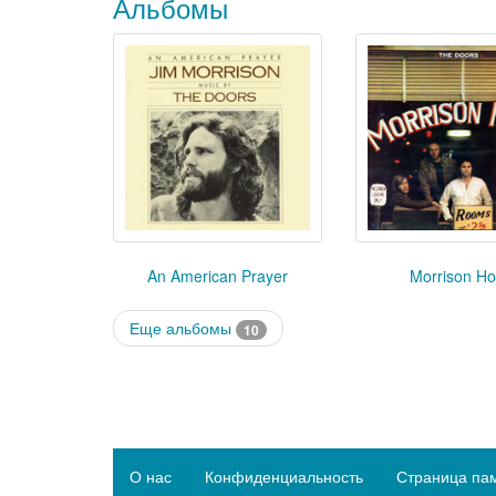
Альбомы
An American Prayer
Morrison Ho
Еще альбомы
10
О нас
Конфиденциальность
Страница па