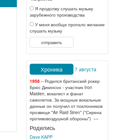
Я продолжу слушать музыку
зарубежного производства
У меня вообще пропало желание
слушать музыку
отправить
Хроника
7 августа
1958
– Родился британский рокер
Брюс Дикинсон - участник Iron
Maiden, вокалист и фанат
самолетов. За мощные вокальные
данные он получил от поклонников
прозвище "Air Raid Siren" ("Сирена
противовоздушной обороны")
»»
Родились
Dave KAPP