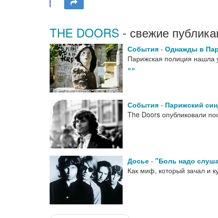
THE DOORS
- свежие публика
События
-
Однажды в Па
Парижская полиция нашла 
»»
События
-
Парижский си
The Doors опубликовали п
Досье
-
"Боль надо слуша
Как миф, который зачал и 