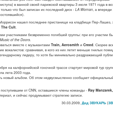
риступа) в ванной своей парижской квартиры 3 июля 1971 года в во
: только что был записан их последний диск -
LA Woman
, а впереди
состоявшийся).
к Моррисон нашел последнее пристанище на кладбище Пер-Лашез, 
ы
The Cult
.
ми участниками безвременно погибшей группы: при его участии б
Music of the Doors
.
ываться вместе с музыкантами
Train, Aerosmith
и
Creed
. Скорее все
е вокалистов: сравнивая, в кого из них летит меньше гнилых поми
 легендарному лидеру, то хотя бы минимально раздражающий публи
ября на калфорнийской гоночной трассе стартует мировой тур груп
ла лета 2003 года.
ать новый альбом. Об этом недвусмысленно сообщает официальный
, поступившим от CNN, оставшиеся члены команды -
Ray Manzarek
териал, и сейчас продумывают стратегию записи.
30.03.2009,
Дед ЗВУКАРЬ
(
ЗВ