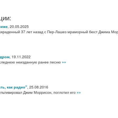
ции:
риже
,
20.05.2025
украденный 37 лет назад с Пер-Лашез мраморный бюст Джима Мо
ндром
,
19.11.2022
оследнюю неизданную ранее песню
»»
ть, как радио"
,
25.08.2016
культивировал Джим Моррисон, поглотил его
»»