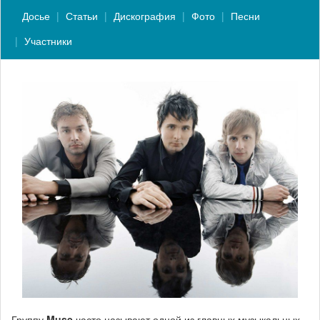
Досье
Статьи
Дискография
Фото
Песни
Участники
Группу
Muse
часто называют одной из главных музыкальных