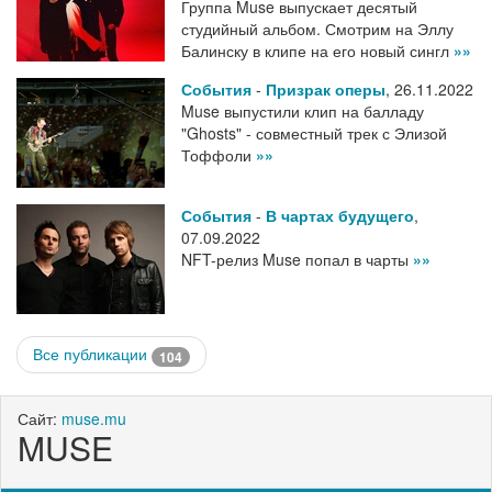
Группа Muse выпускает десятый
студийный альбом. Смотрим на Эллу
Балинску в клипе на его новый сингл
»»
События
-
Призрак оперы
,
26.11.2022
Muse выпустили клип на балладу
"Ghosts" - совместный трек с Элизой
Тоффоли
»»
События
-
В чартах будущего
,
07.09.2022
NFT-релиз Muse попал в чарты
»»
Все публикации
104
Сайт:
muse.mu
MUSE