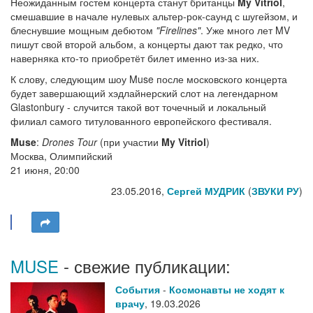
Неожиданным гостем концерта станут британцы
My Vitriol
,
смешавшие в начале нулевых альтер-рок-саунд с шугейзом, и
блеснувшие мощным дебютом
"Firelines"
. Уже много лет MV
пишут свой второй альбом, а концерты дают так редко, что
наверняка кто-то приобретёт билет именно из-за них.
К слову, следующим шоу Muse после московского концерта
будет завершающий хэдлайнерский слот на легендарном
Glastonbury - случится такой вот точечный и локальный
филиал самого титулованного европейского фестиваля.
Muse
:
Drones Tour
(при участии
My Vitriol
)
Москва, Олимпийский
21 июня, 20:00
23.05.2016,
Сергей МУДРИК
(
ЗВУКИ РУ
)
MUSE
- свежие публикации:
События
-
Космонавты не ходят к
врачу
,
19.03.2026