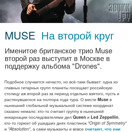
MUSE
На второй круг
Именитое британское трио Muse
второй раз выступит в Москве в
поддержку альбома "Drones".
Подобное случается нечасто, но всё-таки бывает: одна из
главных гитарных групп планеты посещает российскую
столицу аж второй раз за период отдельно взятого, пусть и
растянувшегося на полтора года тура. О месте
Muse
в
нынешней глобальной музыкальной системе координат
сказано немало: кто-то считает группу в нынешней
инкарнации последователями дел
Queen
и
Led Zeppellin
,
кто-то горюет об ушедших днях пластинок
"Origin of Symmetry"
и
"Absolution"
, а сами музыканты и вовсе
считают, что они