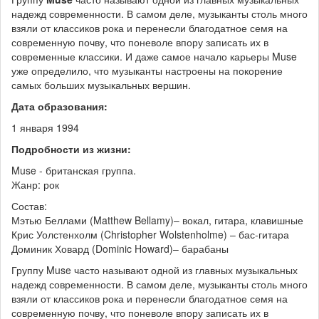
надежд современности. В самом деле, музыканты столь много
взяли от классиков рока и перенесли благодатное семя на
современную почву, что поневоле впору записать их в
современные классики. И даже самое начало карьеры Muse
уже определило, что музыканты настроены на покорение
самых больших музыкальных вершин.
Дата образования:
1 января 1994
Подробности из жизни:
Muse - британская группа.
Жанр: рок
Состав:
Мэтью Беллами (Matthew Bellamy)– вокал, гитара, клавишные
Крис Уолстенхолм (Christopher Wolstenholme) – бас-гитара
Доминик Ховард (Dominic Howard)– барабаны
Группу Muse часто называют одной из главных музыкальных
надежд современности. В самом деле, музыканты столь много
взяли от классиков рока и перенесли благодатное семя на
современную почву, что поневоле впору записать их в