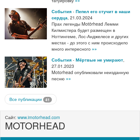
татуировку
»»
События
-
Пепел его стучит в наши
сердца
,
21.03.2024
Прах легенды Motörhead Лемми
Килмистера будет размещен в
Ноттингеме, Лос-Анджелесе и других
местах - до этого с ним происходило
много интересного
»»
События
-
Мёртвые не умирают
,
27.01.2023
Motorhead опубликовали неизданную
песню
»»
Все публикации
41
Сайт:
www.imotorhead.com
MOTORHEAD