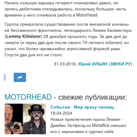
Начать сольную карьеру гитарист планировал давно, но
запись дебютника откладывалась, поскольку большую часть
времени у него отнимала работа в Motorhead.
Группа прекратила существование после внезапной кончины
её бессменного фронтмена, легендарного Лемми Килмистера
(
Lemmy Kilmister
) 28 декабря прошлого года. За два дня до
смерти (и через два дня после своего 70-летнего юбилея) он
узнал, что болен чрезвычайно агрессивной формой рака.
Спустя два дня его не стало.
31.03.2016,
Юрий ИЛЬИН
(
ЗВУКИ РУ
)
MOTORHEAD
- свежие публикации:
События
-
Мир праху твоему
,
18.04.2024
Новые приключения праха Лемми -
Джеймс Хетфилд из Metallica смешал
его с чернилами и сделал себе