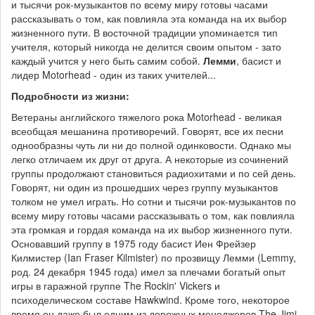
и тысячи рок-музыкантов по всему миру готовы часами
рассказывать о том, как повлияла эта команда на их выбор
жизненного пути. В восточной традиции упоминается тип
учителя, который никогда не делится своим опытом - зато
каждый учится у него быть самим собой.
Лемми
, басист и
лидер Motorhead - один из таких учителей...
Подробности из жизни:
Ветераны английского тяжелого рока Motorhead - великая
всеобщая мешанина противоречий. Говорят, все их песни
однообразны чуть ли ни до полной одинковости. Однако мы
легко отличаем их друг от друга. А некоторые из сочинений
группы продолжают становиться радиохитами и по сей день.
Говорят, ни один из прошедших через группу музыкантов
толком не умел играть. Но сотни и тысячи рок-музыкантов по
всему миру готовы часами рассказывать о том, как повлияла
эта громкая и гордая команда на их выбор жизненного пути.
Основавший группу в 1975 году басист Иен Фрейзер
Килмистер (Ian Fraser Kilmister) по прозвищу Лемми (Lemmy,
род. 24 декабря 1945 года) имел за плечами богатый опыт
игры в гаражной группе The Rockin' Vickers и
психоделическом составе Hawkwind. Кроме того, некоторое
время он даже был одним из дорожных менеджеров The Jimi