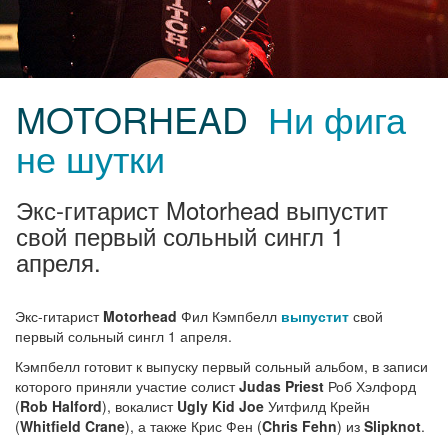
MOTORHEAD
Ни фига
не шутки
Экс-гитарист Motorhead выпустит
свой первый сольный сингл 1
апреля.
Экс-гитарист
Motorhead
Фил Кэмпбелл
выпустит
свой
первый сольный сингл 1 апреля.
Кэмпбелл готовит к выпуску первый сольный альбом, в записи
которого приняли участие солист
Judas Priest
Роб Хэлфорд
(
Rob Halford
), вокалист
Ugly Kid Joe
Уитфилд Крейн
(
Whitfield Crane
), а также Крис Фен (
Chris Fehn
) из
Slipknot
.