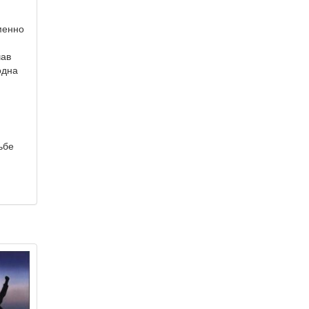
менно
шав
одна
ьбе