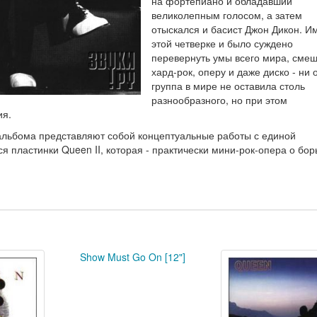
на фортепиано и обладавший
великолепным голосом, а затем
отыскался и басист Джон Дикон. И
этой четверке и было суждено
перевернуть умы всего мира, сме
хард-рок, оперу и даже диско - ни 
группа в мире не оставила столь
разнообразного, но при этом
ия.
 альбома представляют собой концептуальные работы с единой
я пластинки Queen II, которая - практически мини-рок-опера о бор
Show Must Go On [12"]