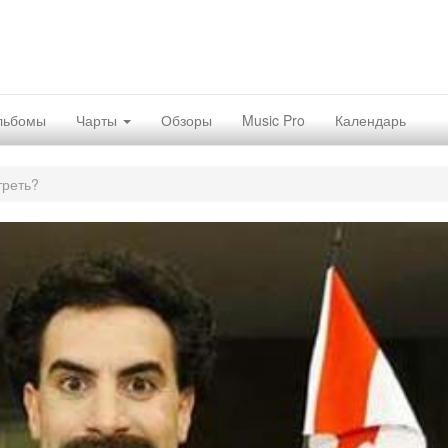
льбомы
Чарты
Обзоры
Music Pro
Календарь
треть?