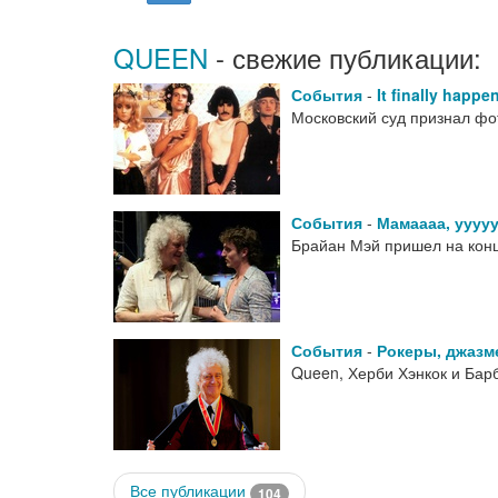
QUEEN
- свежие публикации:
События
-
It finally happe
Московский суд признал фо
События
-
Мамаааа, ууууу
Брайан Мэй пришел на конц
События
-
Рокеры, джазм
Queen, Херби Хэнкок и Барб
Все публикации
104