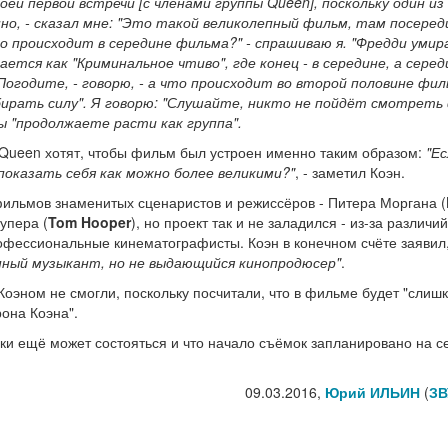
оей первой встречи [с членами группы Queen], поскольку один из
нно, - сказал мне: "Это такой великолепный фильм, там посеред
 происходит в середине фильма?" - спрашиваю я. "Фредди умира
ется как "Криминальное чтиво", где конец - в середине, а серед
"Погодите, - говорю, - а что происходит во второй половине фил
абирать силу". Я говорю: "Слушайте, никто не пойдёт смотреть
ы "продолжаете расти как группа".
у Queen хотят, чтобы фильм был устроен именно таким образом:
"Ес
 показать себя как можно более великими?"
, - заметил Коэн.
фильмов знаменитых сценаристов и режиссёров - Питера Моргана (
Хупера (
Tom Hooper
), но проект так и не заладился - из-за различий
рофессиональные кинематографисты. Коэн в конечном счёте заявил,
пный музыкант, но не выдающийся кинопродюсер"
.
Коэном не смогли, поскольку посчитали, что в фильме будет "слиш
она Коэна".
таки ещё может состояться и что начало съёмок запланировано на 
09.03.2016,
Юрий ИЛЬИН
(
ЗВ