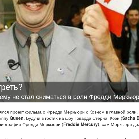
треть?
ему не стал сниматься в роли Фредди Меркьюр
оялся проект фильма о Фредди Меркьюри с Коэном в главной роли.
руппу
Queen
. Будучи в гостях на шоу Говарда Стерна, Коэн (
Sacha 
нобиография Фредди Меркьюри (
Freddie Mercury
), сам Меркьюри д