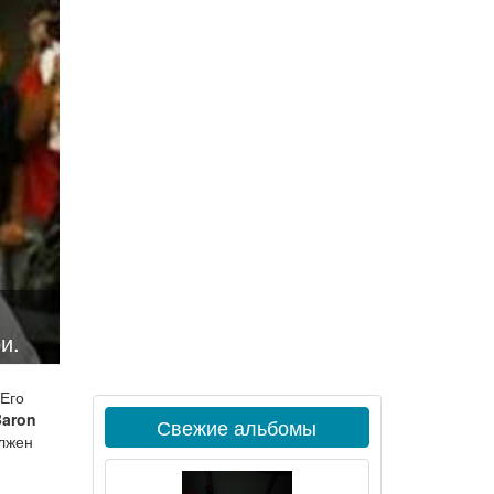
и.
 Его
Baron
Свежие альбомы
олжен