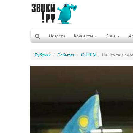
Новости
Концерты
Лица
А
Рубрики
События
QUEEN
На что там смо