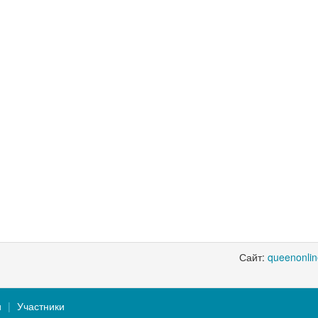
Сайт:
queenonli
и
Участники