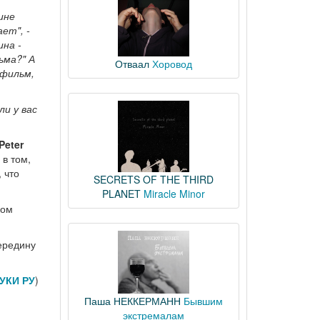
ине
ет", -
ина -
ьма?" А
Отваал
Хоровод
 фильм,
ли у вас
Peter
 в том,
 что
SECRETS OF THE THIRD
PLANET
Miracle Minor
ком
середину
УКИ РУ
)
Паша НЕККЕРМАНН
Бывшим
экстремалам