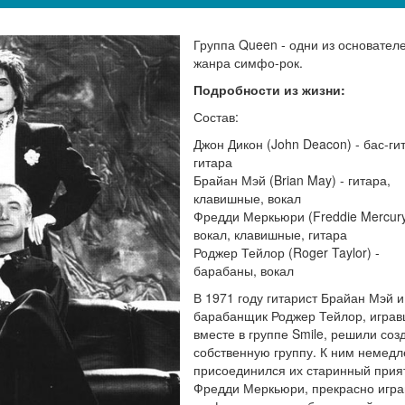
Группа Queen - одни из основател
жанра симфо-рок.
Подробности из жизни:
Состав:
Джон Дикон (John Deacon) - бас-ги
гитара
Брайан Мэй (Brian May) - гитара,
клавишные, вокал
Фредди Меркьюри (Freddie Mercury
вокал, клавишные, гитара
Роджер Тейлор (Roger Taylor) -
барабаны, вокал
В 1971 году гитарист Брайан Мэй и
барабанщик Роджер Тейлор, игра
вместе в группе Smile, решили соз
собственную группу. К ним немед
присоединился их старинный прия
Фредди Меркьюри, прекрасно игр