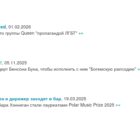
ned
,
01.02.2026
то группы Queen "пропагандой ЛГБТ"
»»
!
,
05.11.2025
ерт Бенсона Буна, чтобы исполнить с ним "Богемскую рапсодию"
»
ен и дирижер заходят в бар
,
19.03.2025
ара Хэнниган стали лауреатами Polar Music Prize 2025
»»