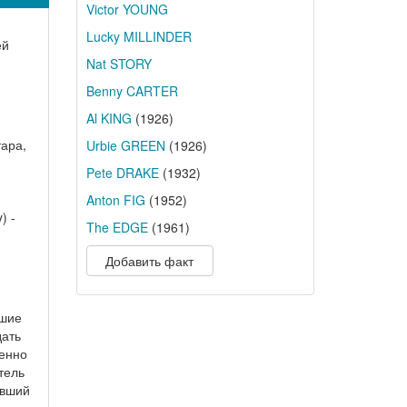
Victor YOUNG
Lucky MILLINDER
ей
Nat STORY
Benny CARTER
Al KING
(1926)
тара,
Urbie GREEN
(1926)
Pete DRAKE
(1932)
Anton FIG
(1952)
) -
The EDGE
(1961)
Добавить факт
вшие
дать
ленно
тель
авший