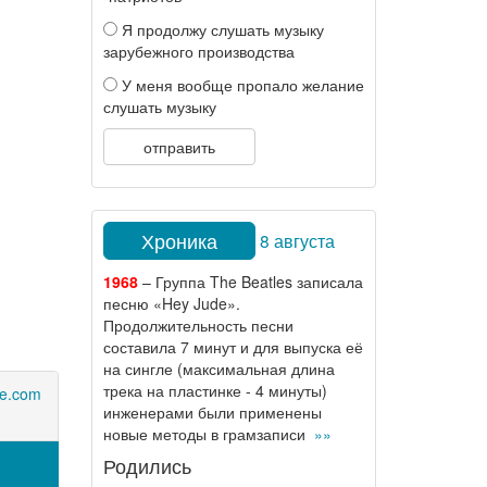
Я продолжу слушать музыку
зарубежного производства
У меня вообще пропало желание
слушать музыку
отправить
Хроника
8 августа
1968
– Группа The Beatles записала
песню «Hey Jude».
Продолжительность песни
составила 7 минут и для выпуска её
на сингле (максимальная длина
трека на пластинке - 4 минуты)
ne.com
инженерами были применены
новые методы в грамзаписи
»»
Родились