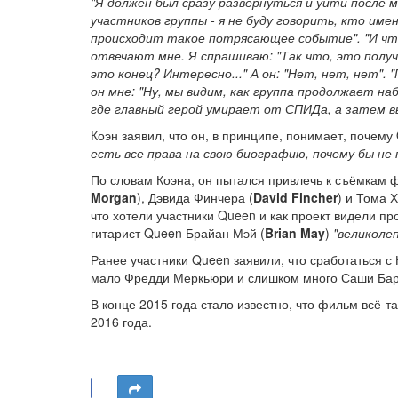
"Я должен был сразу развернуться и уйти после м
участников группы - я не буду говорить, кто име
происходит такое потрясающее событие". "И что
отвечают мне. Я спрашиваю: "Так что, это получа
это конец? Интересно..." А он: "Нет, нет, нет". 
он мне: "Ну, мы видим, как группа продолжает н
где главный герой умирает от СПИДа, а затем в
Коэн заявил, что он, в принципе, понимает, почем
есть все права на свою биографию, почему бы не
По словам Коэна, он пытался привлечь к съёмкам 
Morgan
), Дэвида Финчера (
David Fincher
) и Тома 
что хотели участники Queen и как проект видели п
гитарист Queen Брайан Мэй (
Brian May
)
"великоле
Ранее участники Queen заявили, что сработаться с 
мало Фредди Меркьюри и слишком много Саши Бар
В конце 2015 года стало известно, что фильм всё-
2016 года.