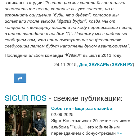
записаны в студии:
"В этот раз мы хотели бы не только
исполнить те песни, которые вы уже знаете, но и
вспомнить ощущение "будь, что будет", которое мы
испытали после выхода "ágætis byrjun", когда мы от
концерта к концерту писали и на ходу переписывали песни,
в итоге вошедшие в альбом "()". Поэтому мы с радостью
сообщаем вам, что наши выступления на фестивалях
следующим летом будут наполнены духом авантюризма"
.
Последний альбом команды
"Kveikur"
вышел в 2013 году.
24.11.2015,
Дед ЗВУКАРЬ
(
ЗВУКИ РУ
)
SIGUR ROS
- свежие публикации:
События
-
Еще раз спасибо
,
02.09.2025
Sigur Rós отмечают 20-летие великого
альбома "Takk..." его юбилейным
переизданием с бонус-треками
»»