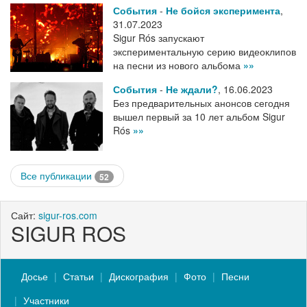
События
-
Не бойся эксперимента
,
31.07.2023
Sigur Rós запускают
экспериментальную серию видеоклипов
на песни из нового альбома
»»
События
-
Не ждали?
,
16.06.2023
Без предварительных анонсов сегодня
вышел первый за 10 лет альбом Sigur
Rós
»»
Все публикации
52
Сайт:
sigur-ros.com
SIGUR ROS
Досье
Статьи
Дискография
Фото
Песни
Участники