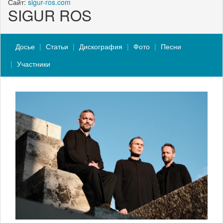
Сайт:
sigur-ros.com
SIGUR ROS
Досье
Статьи
Дискография
Фото
Песни
Участники