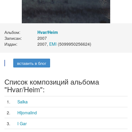
Альбом:
Hvar/Heim
Записан:
2007
Издан:
2007,
EMI
(5099950256624)
вставить в блог
Список композиций альбома
"Hvar/Heim":
1.
Salka
2.
Hljomalind
3.
I Gar