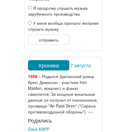
Я продолжу слушать музыку
зарубежного производства
У меня вообще пропало желание
слушать музыку
отправить
Хроника
7 августа
1958
– Родился британский рокер
Брюс Дикинсон - участник Iron
Maiden, вокалист и фанат
самолетов. За мощные вокальные
данные он получил от поклонников
прозвище "Air Raid Siren" ("Сирена
противовоздушной обороны")
»»
Родились
Dave KAPP