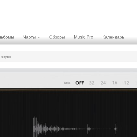
льбомы
Чарты
Обзоры
Music Pro
Календарь
 звука