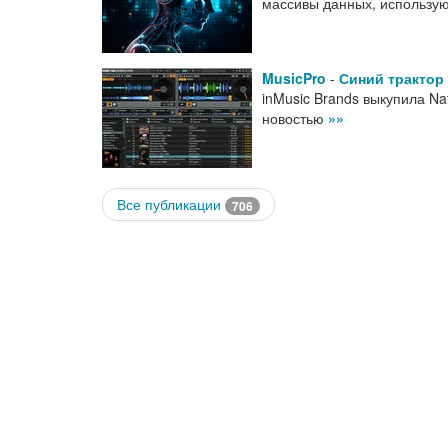
массивы данных, использу
MusicPro
-
Синий трактор 
inMusic Brands выкупила Na
новостью
»»
Все публикации
706