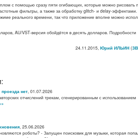
плом с помощью сразу пяти огибающих, которые можно рисовать 
астотные фильтры, а также за обработку glitch- и delay-эффектами.
ежиме реального времени, так что приложение вполне можно испол
лларов, AU/VST-версия обойдётся в десять долларов. Подробности
24.11.2015,
Юрий ИЛЬИН
(
ЗВ
:
 проезда нет
,
01.07.2026
 авторских отчислений трекам, сгенерированным с использованием
»»
хновения
,
25.06.2026
хновляются роботы? - Запущен поисковик для музыки, которая попа